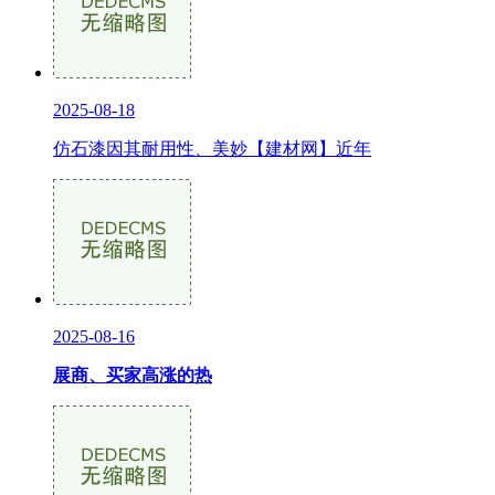
2025-08-18
仿石漆因其耐用性、美妙【建材网】近年
2025-08-16
展商、买家高涨的热