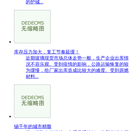
的护城...
库存压力加大，复工节奏延缓！
近期玻璃现货市场总体走势一般，生产企业出库情
况不容乐观。受到疫情的影响，公路运输恢复的较
为缓慢，给厂家出库造成比较大的难度。受到原燃
材料...
锡千年的城市精髓