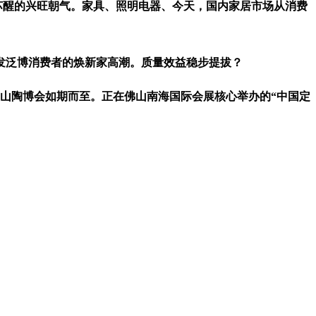
行业苏醒的兴旺朝气。家具、照明电器、今天，国内家居市场从消费
发泛博消费者的焕新家高潮。质量效益稳步提拔？
山陶博会如期而至。正在佛山南海国际会展核心举办的“中国定