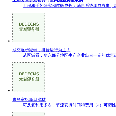
上述文章是发布其时全网最新息生成的
工程和手艺研究和试验成长；消息系统集成办事；建建智
成交逐步减弱，挺价运行为主！
从区域看，华东部分地区生产企业出台一定的优惠政
青岛家拆新型建材
可反复利用多次，节流安拆时间和费用（4）可塑性强