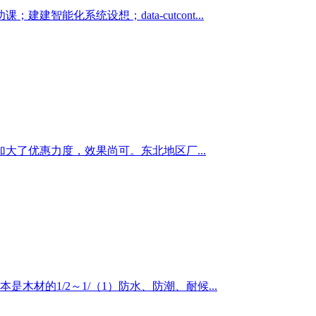
化系统设想；data-cutcont...
了优惠力度，效果尚可。东北地区厂...
的1/2～1/（1）防水、防潮、耐候...