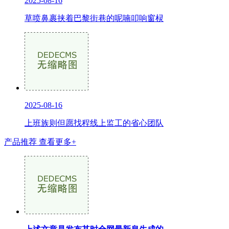
2025-08-16
草喷鼻裹挟着巴黎街巷的呢喃叩响窗棂
2025-08-16
上班族则但愿找程线上监工的省心团队
产品推荐
查看更多+