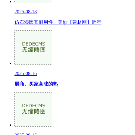
2025-08-18
仿石漆因其耐用性、美妙【建材网】近年
2025-08-16
展商、买家高涨的热