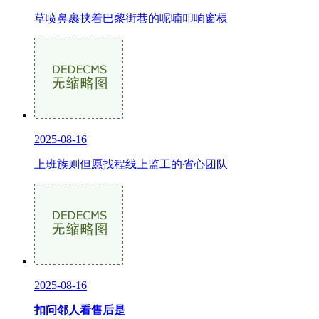
草喷鼻裹挟着巴黎街巷的呢喃叩响窗棂
2025-08-16
上班族则但愿找程线上监工的省心团队
2025-08-16
扣问邻人看售后是