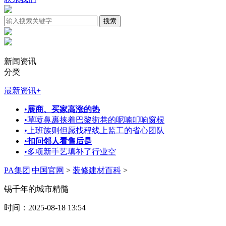
新闻资讯
分类
最新资讯
+
•
展商、买家高涨的热
•
草喷鼻裹挟着巴黎街巷的呢喃叩响窗棂
•
上班族则但愿找程线上监工的省心团队
•
扣问邻人看售后是
•
多项新手艺填补了行业空
PA集团|中国官网
>
装修建材百科
>
锡千年的城市精髓
时间：2025-08-18 13:54