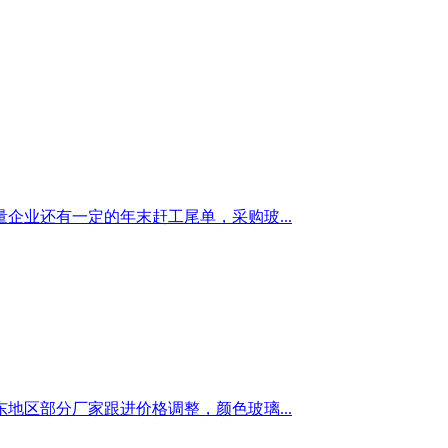
业还有一定的年末赶工尾单，采购玻...
区部分厂家跟进价格调整，颜色玻璃...