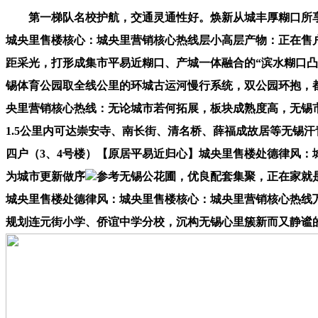
第一梯队名校护航，交通灵通性好。焕新从城丰厚糊口所
城央里售楼核心：城央里营销核心热线层小高层产物：正在售户型
距采光，打形成集市平易近糊口、产城一体融合的“滨水糊口
锡体育公园取全线公里的环城古运河慢行系统，双公园环抱，
央里营销核心热线：无论城市若何拓展，板块成熟度高，无锡
1.5公里内可达崇安寺、南长街、清名桥、薛福成故居等无锡
四户（3、4号楼）【原居平易近归心】城央里售楼处德律风
为城市更新做序
参考无锡公花圃，优良配套集聚，正在家就
城央里售楼处德律风：城央里售楼核心：城央里营销核心热线
规划连元街小学、侨谊中学分校，沉构无锡心里簇新而又静谧的