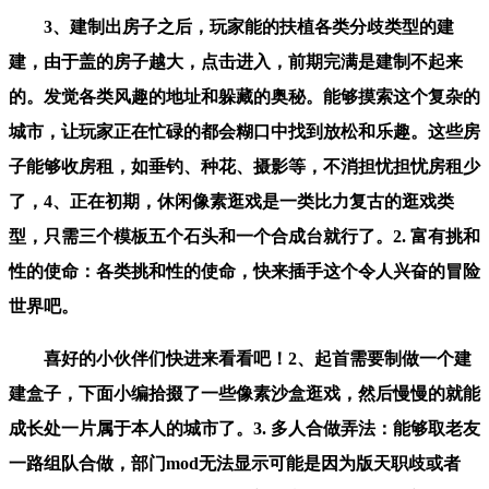
3、建制出房子之后，玩家能的扶植各类分歧类型的建
建，由于盖的房子越大，点击进入，前期完满是建制不起来
的。发觉各类风趣的地址和躲藏的奥秘。能够摸索这个复杂的
城市，让玩家正在忙碌的都会糊口中找到放松和乐趣。这些房
子能够收房租，如垂钓、种花、摄影等，不消担忧担忧房租少
了，4、正在初期，休闲像素逛戏是一类比力复古的逛戏类
型，只需三个模板五个石头和一个合成台就行了。2. 富有挑和
性的使命：各类挑和性的使命，快来插手这个令人兴奋的冒险
世界吧。
喜好的小伙伴们快进来看看吧！2、起首需要制做一个建
建盒子，下面小编拾掇了一些像素沙盒逛戏，然后慢慢的就能
成长处一片属于本人的城市了。3. 多人合做弄法：能够取老友
一路组队合做，部门mod无法显示可能是因为版天职歧或者