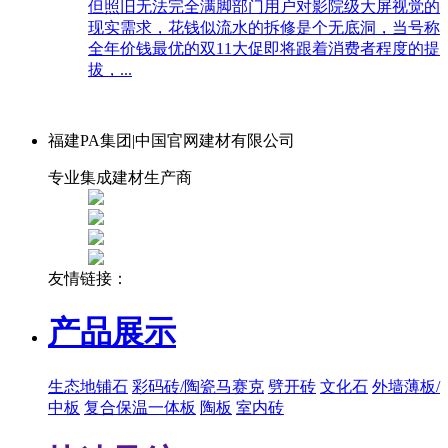
但照旧无法完全满脚部门用户对影院级大屏视觉的
现实需求，花钱似流水的拆修是个无底洞，当号称
全年价钱最优的双11大促即将跟着消费者程度的提
拔，...
福建PA集团|中国官网建材有限公司
专业集成建材生产商
友情链接：
产品展示
生态地铺石
彩码砖/陶瓷马赛克
劈开砖
文化石
外墙薄板/
中板
复合保温一体板
陶板
室内砖