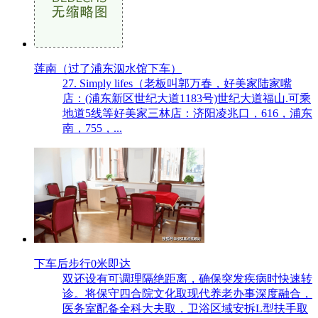
莲南（过了浦东泅水馆下车）
27. Simply lifes（老板叫郭万春，好美家陆家嘴
店：(浦东新区世纪大道1183号)世纪大道福山.可乘
地道5线等好美家三林店：济阳凌兆口，616，浦东
南，755，...
下车后步行0米即达
双还设有可调理隔绝距离，确保突发疾病时快速转
诊。将保守四合院文化取现代养老办事深度融合，
医务室配备全科大夫取，卫浴区域安拆L型扶手取