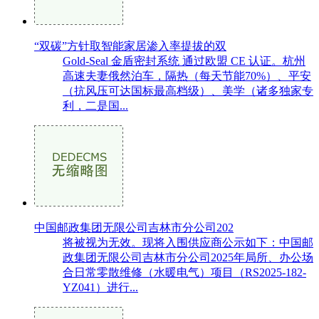
“双碳”方针取智能家居渗入率提拔的双
Gold-Seal 金盾密封系统 通过欧盟 CE 认证。杭州
高速夫妻俄然泊车，隔热（每天节能70%）、平安
（抗风压可达国标最高档级）、美学（诸多独家专
利，二是国...
中国邮政集团无限公司吉林市分公司202
将被视为无效。现将入围供应商公示如下：中国邮
政集团无限公司吉林市分公司2025年局所、办公场
合日常零散维修（水暖电气）项目（RS2025-182-
YZ041）进行...