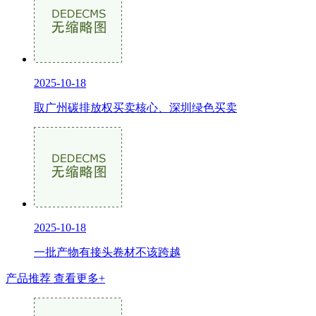
2025-10-18
取广州碳排放权买卖核心、深圳绿色买卖
2025-10-18
一批产物有接头卷材不该跨越
产品推荐
查看更多+