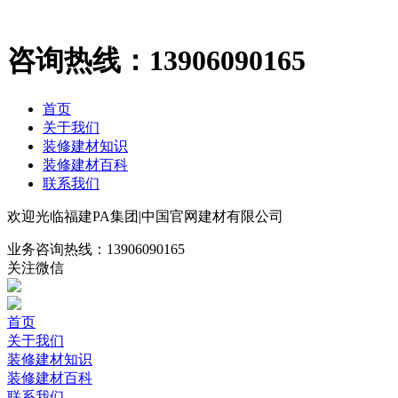
咨询热线：
13906090165
首页
关于我们
装修建材知识
装修建材百科
联系我们
欢迎光临福建PA集团|中国官网建材有限公司
业务咨询热线：
13906090165
关注微信
首页
关于我们
装修建材知识
装修建材百科
联系我们