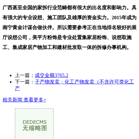
广西甚至全国的家拆行业范畴都有很大的出名度和影响力。具
有强大的专业设想、施工团队及雄厚的资金实力。2015年成为
南宁黄金计谋合做伙伴。所以需要参考正在当地排名较好的展
厅设想公司，美平方粉饰是专业处置集家居粉饰、设想取施
工、集成家居产物加工和建材批发取一体的拆修办事机构。
上一篇：
成交金额3765.2
下一篇：
子产物发卖；化工产物发卖（不含许可类化工
产
相关新闻
查看更多+