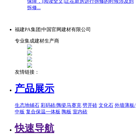
保障，[阅读全文]正在新房进行拆修的时候涉及到
拆修...
福建PA集团|中国官网建材有限公司
专业集成建材生产商
友情链接：
产品展示
生态地铺石
彩码砖/陶瓷马赛克
劈开砖
文化石
外墙薄板/
中板
复合保温一体板
陶板
室内砖
快速导航