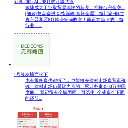
5-08-2009:24:298月的江城武汉
敏捷成为工业取贸易地坪的新宠。将舞台完全交...
[细致]复盘奋进 剑指巅峰 富轩全屋门窗川渝+陕甘
青宁晋和区8月峰会完满收官！而正在当下的门窗
行业，...
1号线友情西坐下
也有很多多少都拆了，也能够去建材市场多逛逛价
钱上建材市场仍是比力贵的。累计办事3500万中国
度庭。 我记得有个城团网，可选中1个或多个下面
的环节...