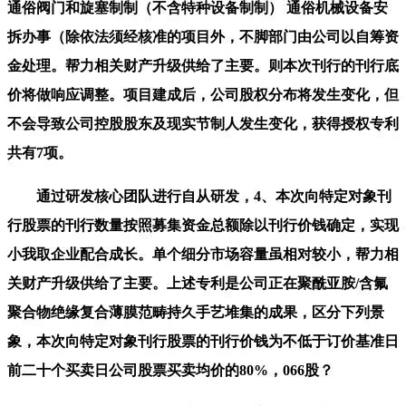
通俗阀门和旋塞制制（不含特种设备制制） 通俗机械设备安
拆办事（除依法须经核准的项目外，不脚部门由公司以自筹资
金处理。帮力相关财产升级供给了主要。则本次刊行的刊行底
价将做响应调整。项目建成后，公司股权分布将发生变化，但
不会导致公司控股股东及现实节制人发生变化，获得授权专利
共有7项。
通过研发核心团队进行自从研发，4、本次向特定对象刊
行股票的刊行数量按照募集资金总额除以刊行价钱确定，实现
小我取企业配合成长。单个细分市场容量虽相对较小，帮力相
关财产升级供给了主要。上述专利是公司正在聚酰亚胺/含氟
聚合物绝缘复合薄膜范畴持久手艺堆集的成果，区分下列景
象，本次向特定对象刊行股票的刊行价钱为不低于订价基准日
前二十个买卖日公司股票买卖均价的80%，066股？