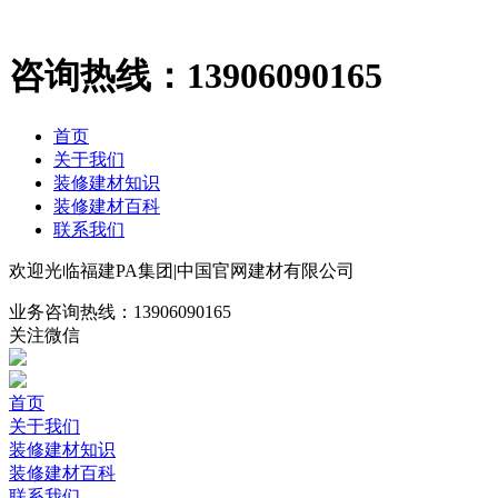
咨询热线：
13906090165
首页
关于我们
装修建材知识
装修建材百科
联系我们
欢迎光临福建PA集团|中国官网建材有限公司
业务咨询热线：
13906090165
关注微信
首页
关于我们
装修建材知识
装修建材百科
联系我们