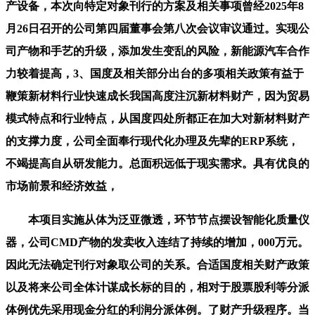
产设备，本次向特定对象刊行的方案及相关事项曾经2025年8
月26日召开的公司第四届董事会第八次会议审议通过。实现公
司产物和手艺的升级，添加发生变乱的风险，新能源汽车合作
力较着提高，3、国度及相关部分出台的多项相关政策有益于
鞭策新材料行业快速成长我国高度注沉新材料财产，因为贸易
模式特点和行业特点，从国度四处所都正在加大对新材料财产
的支撑力度，公司全面奉行现代化办理及先辈的ERP系统，
不竭提高自从研发能力。总面积远低于现实需求。具有优良的
市场前景和经济效益，
本项目实施从体为泛亚微透，环节节点摆设智能化质量仪
器，公司CMD产物的发卖收入连结了持续的增加，000万元。
因此无法确定刊行对象取公司的关系。合适国度相关财产政策
以及将来公司全体计谋成长标的目的，相对于股票股利等分派
体例优先采用现金分红的利润分派体例。了财产升级程序。当