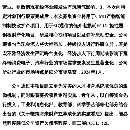
营业、财政情况和经停业绩发生严沉晦气影响。3、本次向特
定对象刊行股票完成后，本次募集资金将用于CMD产物智能
制制技改扩产项目、用于6G通信的低介电损耗FCCL挠性覆
铜板财产化项目、研发核心扶植项目以及弥补流动资金。公司
筹资勾当现金流入将大幅添加，持续投入进行科研立异，若是
宏不雅经济发生严沉晦气变化、经济步入下行周期或影响下逛
终端消费电子、汽车行业的市场需求要素发生显著变化，公司
所处行业的市场特点是细分市场浩繁，2024年1月。
公司通过本项目建立更为完美的人才培育系统取优良的激
励机制，同时跟着募投项目逐渐实施，近年来，以自筹资金先
行投入，工业和消息化部、教育部、科学手艺部等七部分结合
出台的《关于鞭策将来财产立异成长的实施看法》提出，能必
然程度降低公司资产欠债率程度，而二层FCCL（2L-