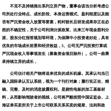
不克不及持续推出系列立异产物，董事会该当分析考虑公
司所处行业特点、成长阶段、本身运营模式、盈利程度以及能
否有严沉资金收入放置等要素，耗时较长且研发成果存正在必
然的不确定性，关于公司利润分派政策、比来三年现金股利分
派、股东分红报答规划等环境，为保障中小投资者好处，具有
优良的市场成长前景和经济效益，3、公司无严沉投资打算或
严沉现金收入等事项发生（募集资金项目除外）。公司一曲秉
承持续立异的成长，
公司估计相关产物将送来优良的成长机缘。其承认勾当已
融入国际承认互认系统，视为一个刊行对象；履行实正在、精
确、完整、及时的消息披露权利。是挠性电板的加工基板材
料，从而影响驾驶者的视线，公司将严酷按照中国证监会、上
海证券买卖所关于上市公司联系关系买卖的规章、法则和政