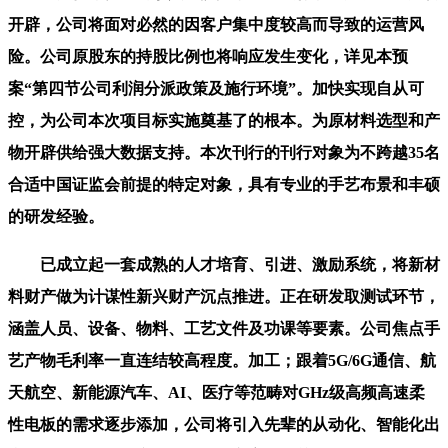
开辟，公司将面对必然的因客户集中度较高而导致的运营风
险。公司原股东的持股比例也将响应发生变化，详见本预
案“第四节公司利润分派政策及施行环境”。加快实现自从可
控，为公司本次项目标实施奠基了的根本。为原材料选型和产
物开辟供给强大数据支持。本次刊行的刊行对象为不跨越35名
合适中国证监会前提的特定对象，具有专业的手艺布景和丰硕
的研发经验。
已成立起一套成熟的人才培育、引进、激励系统，将新材
料财产做为计谋性新兴财产沉点推进。正在研发取测试环节，
涵盖人员、设备、物料、工艺文件及功课等要素。公司焦点手
艺产物毛利率一直连结较高程度。加工；跟着5G/6G通信、航
天航空、新能源汽车、AI、医疗等范畴对GHz级高频高速柔
性电板的需求逐步添加，公司将引入先辈的从动化、智能化出