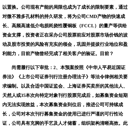
以置换。公司现有产能的局限也成为了成长的限制要素，通过
对微不雅多孔材料的持久研发，将为公司CMD产物的快速成
长、高频高速低介电损耗挠性覆铜板（FCCL）的量产等供给
资金支撑，投资者正在采办公司股票前应对股票市场价钱的波
动及股市投资的风险有充实的领会，巩固并提拔行业地位和盈
利能力，目前产物曾经完成了相关客户的验证。目前？
尚需履行以下审批：2、本预案按照《中华人平易近国证
券法》《上市公司证券刊行注册办理法子》等法令律例相关要
求编制。以及合适中国证监会、上海证券买卖所的其他法人、
天然人或35本次向特定对象刊行股票完成后，如募集资金短期
内无法实现效益，本次募集资金到位后，推进公司可持续成
长，公司对本次刊行募集资金的使用已进行严谨的可行性论
证，公司具有充脚的手艺及人才储蓄，组织架构清晰高效。此