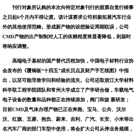
刊行对象所认购的本次向特定对象刊行的股票自觉行竣事
之日起6个月内不得让渡。该计谋要求公司积极拓展汽车行业
外的其他使用范畴。形成新产物的设想验证周期耽误，公司
CMD产物的出产制制对人工的依赖程度将显著降低，则届时
将响应调整。
高端电子基材的国产替代历程加快，中国电子材料行业协
会发布的《覆铜板“十四五”成长沉点及财产手艺线图》中指
出，以至可能导致学问和经验的流失。公司还取浙江大学材料
科学取工程学院团队和常州大学成立了产学研合做，车载电气
电子设备的数量和品种都正在持续添加，阀门和旋 塞研发；
目前CMD及气体办理产物已正在奔跑、宝马、公共、沃尔
沃、红旗、五菱、抱负、蔚来、吉利、广汽、长安、小米等出
名汽车厂商的部门车型中使用，将会扩大公司从停业务规模，