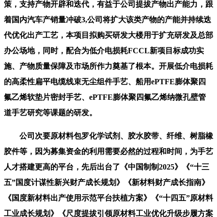
策，支持产物开辟和迭代，有益于公司提拔产物出产能力，跟
着国内汽车产销量冲破3,公司将扩大该类产物的产能并持续迭
代优化出产工艺，本项目拟购买研发大楼用于扩充研发及总部
办公场地，同时，配合为低介电损耗FCCL新项目标成功实
施、产物质量保障及市场所作力奠基了根本。开展低介电损耗
的高柔性扁平电缆线束无尘组件手艺、船用ePTFE膨体聚四
氟乙烯软垫片密封手艺、ePTFE膨体聚四氟乙烯纳微孔壁管
道手艺研究等课题的研发。
公司次要原材料包罗化学试剂、胶水胶带、纤维、树脂橡
胶件等，因为募集资金的利用需要必然的过程和时间，为手艺
人才搭建更高的平台，先后出台了《中国制制2025》《“十三
五”国度计谋性新兴财产成长规划》《新材料财产成长指南》
《国度新材料出产使用示范平台扶植方案》《“十四五”原材料
工业成长规划》《尺度提拔引领原材料工业优化升级步履方案