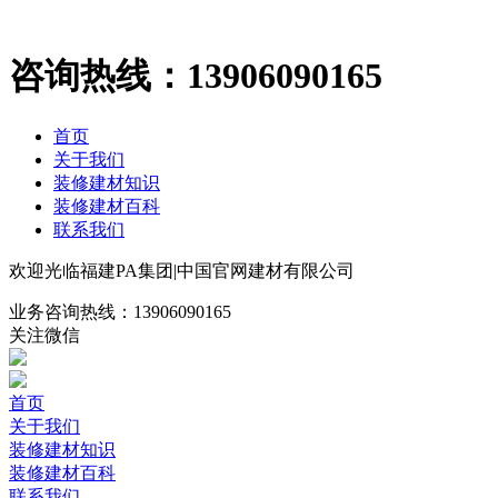
咨询热线：
13906090165
首页
关于我们
装修建材知识
装修建材百科
联系我们
欢迎光临福建PA集团|中国官网建材有限公司
业务咨询热线：
13906090165
关注微信
首页
关于我们
装修建材知识
装修建材百科
联系我们