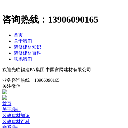
咨询热线：
13906090165
首页
关于我们
装修建材知识
装修建材百科
联系我们
欢迎光临福建PA集团|中国官网建材有限公司
业务咨询热线：
13906090165
关注微信
首页
关于我们
装修建材知识
装修建材百科
联系我们