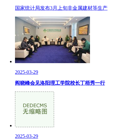
国家统计局发布3月上旬非金属建材等生产
2025-03-29
阎晓峰会见洛阳理工学院校长丁梧秀一行
2025-03-29