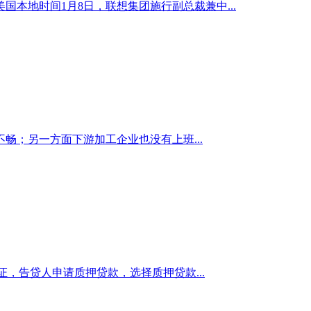
国本地时间1月8日，联想集团施行副总裁兼中...
；另一方面下游加工企业也没有上班...
证，告贷人申请质押贷款，选择质押贷款...