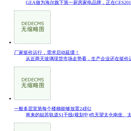
GEA做为海尔旗下第一厨房家电品牌，正在CES2
厂家挺价运行，需求启动延缓！
从近两天玻璃现货市场走势看，生产企业还在挺价运
一般多层室第每个楼梯能够放置24到2
将来的姑苏轨道S1干线(规划中)也无望太仓南坐、