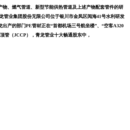
溉产物、燃气管道、新型节能供热管道及上述产物配套管件的研
青龙管业集团股份无限公司位于银川市金凤区阅海41号水利研发
京龙出产的部门PE管材正在“首都机场三号航坐楼”、“空客A320
顶管（JCCP），青龙管业十大畅通股东中，