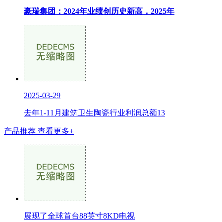
豪瑞集团：2024年业绩创历史新高，2025年
2025-03-29
去年1-11月建筑卫生陶瓷行业利润总额13
产品推荐
查看更多+
展现了全球首台88英寸8KD电视