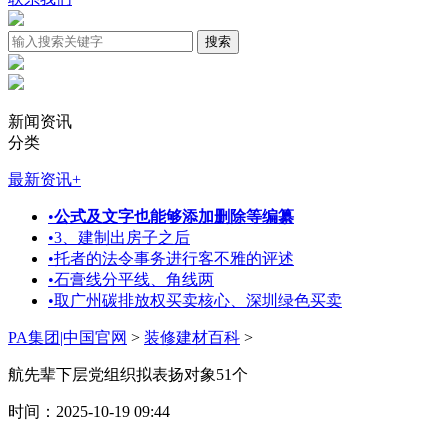
新闻资讯
分类
最新资讯
+
•
公式及文字也能够添加删除等编纂
•
3、建制出房子之后
•
托者的法令事务进行客不雅的评述
•
石膏线分平线、角线两
•
取广州碳排放权买卖核心、深圳绿色买卖
PA集团|中国官网
>
装修建材百科
>
航先辈下层党组织拟表扬对象51个
时间：2025-10-19 09:44