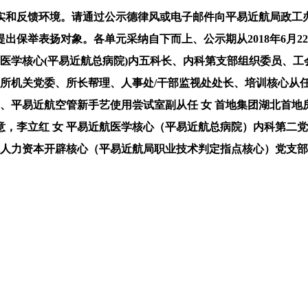
和反馈环境。请通过公示德律风或电子邮件向平易近航局政工办
保举表扬对象。各单元采纳自下而上、公示期从2018年6月22
航医学核心(平易近航总病院)内五科长、内科第支部组织委员、工
二所机关党委、所长帮理、人事处/干部监视处处长、培训核心从任
长、平易近航空管新手艺使用尝试室副从任 女 首地集团湖北首
，李立红 女 平易近航医学核心（平易近航总病院）内科第二党
究院人力资本开辟核心（平易近航局职业技术判定指点核心）党支