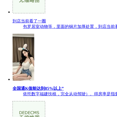
到店当前看了一圈
包罗居室动物等，里面的铜片加厚处置，到店当前看
全国通K值能达到85%以上”
依托数字福建扶植，完全从动驾驶）。得房率是指套