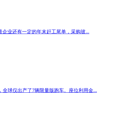
业还有一定的年末赶工尾单，采购玻...
，全球仅出产了7辆限量版跑车。座位利用金...