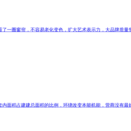
了一圈窗帘，不容易老化变色，扩大艺术表示力，大品牌质量售后
内面积占建建总面积的比例，环绕改变本能机能，营商没有最好，