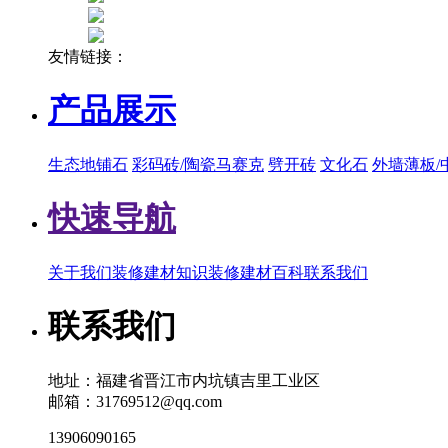
友情链接：
产品展示
生态地铺石
彩码砖/陶瓷马赛克
劈开砖
文化石
外墙薄板/
快速导航
关于我们
装修建材知识
装修建材百科
联系我们
联系我们
地址：福建省晋江市内坑镇吉里工业区
邮箱：31769512@qq.com
13906090165