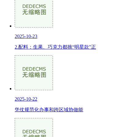
2025-10-23
2.配料：生果、巧克力都挑“明星款”正
2025-10-22
凭仗规范化办事和跨区域协做能