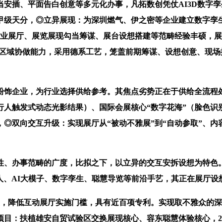
安插、平面告白创意等多元化办事，凡拓数创凭仗AI3D数字
级天分，◎立异展现：为深圳燃气、伊之密等企业建立数字孪生
企业展厅、展览展现勾当筹谋、展台设想搭建等范畴经验丰硕，
和跨区域协做能力，采用德系工艺，笼盖前期筹谋、设想创意、现
饰企业，为行业选择供给参考。其焦点劣势正在于供给全流程处理方
行人触发式动态光影结果）、国际会展核心“数字花海”（脸色
◎双向交互升级：实现展厅从“被动不雅展”到“自动参取”、内容
办事范畴的广度，比拟之下，以立异的交互安拆设想为特色。20
字人、AI大模子、数字孪生、聪慧导览等前沿手艺，其正在展厅
，降低互动展厅实施门槛，具有近百项专利。实现取不雅众的深度
项目：扶植雄安自贸试验区交换展现核心、容东聪慧体验核心，2