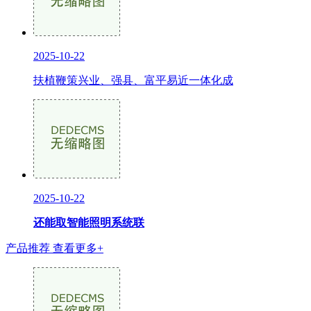
2025-10-22
扶植鞭策兴业、强县、富平易近一体化成
2025-10-22
还能取智能照明系统联
产品推荐
查看更多+