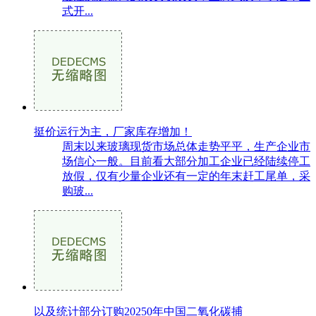
式开...
挺价运行为主，厂家库存增加！
周末以来玻璃现货市场总体走势平平，生产企业市
场信心一般。目前看大部分加工企业已经陆续停工
放假，仅有少量企业还有一定的年末赶工尾单，采
购玻...
以及统计部分订购20250年中国二氧化碳捕