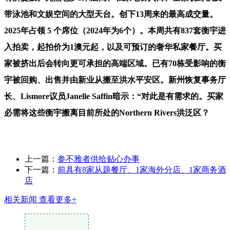
带泳池和文娱空间的大型天台。创下13周来的最高成交量。
2025年占领 5 个席位（2024年为6个）。本周共有837套衡宇进
入拍卖，起拍价为1澳元起，以及可预订的奢华私家餐厅。买
家被挤出后会转向更可承担的高端区域。已有70栋受影响的衡
宇被回购、出售并由新业从搬至洪水平安区。新州恢复事务厅
长、Lismore议员Janelle Saffin暗示：“对此是有需求的。买家
必需将这些衡宇搬离目前所处的Northern Rivers洪泛区？
上一篇：
参不雅者供给贴心办事
下一篇：
前具有8家从题餐厅、1家海外分店、1家商务酒
店
相关新闻
查看更多+