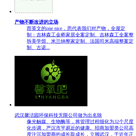
产物不断改进的立场
而英文的one nice，思代表我们对产物，全屋定
制：吉林森工金桥家居全案定制、吉林森工全案整
拆美学馆、米兰纳整家定制、法国司米高端整案定
制、古诺...
武汉馨洁园环保科技无限公司做为出名除
像光触媒、生物酶等，将管理过程细化为32个尺度
化步调，严沉市平易近的健康。招商加盟类公司高
度注沉加盟商的成长取成长，立脚武汉，于近年正