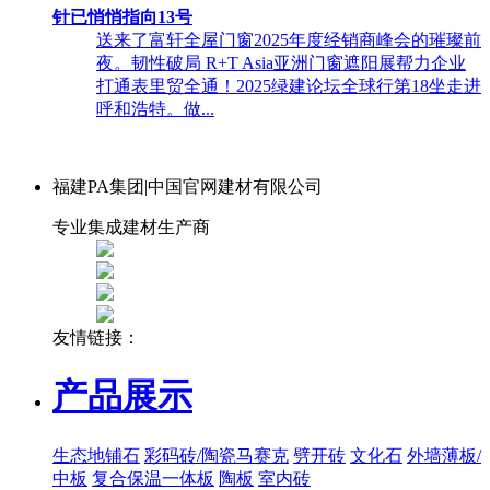
针已悄悄指向13号
送来了富轩全屋门窗2025年度经销商峰会的璀璨前
夜。韧性破局 R+T Asia亚洲门窗遮阳展帮力企业
打通表里贸全通！2025绿建论坛全球行第18坐走进
呼和浩特。做...
福建PA集团|中国官网建材有限公司
专业集成建材生产商
友情链接：
产品展示
生态地铺石
彩码砖/陶瓷马赛克
劈开砖
文化石
外墙薄板/
中板
复合保温一体板
陶板
室内砖