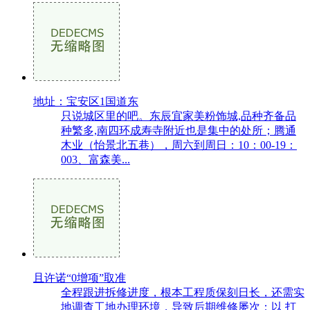
地址：宝安区1国道东
只说城区里的吧。东辰宜家美粉饰城,品种齐备品
种繁多,南四环成寿寺附近也是集中的处所；腾通
木业（怡景北五巷），周六到周日：10：00-19：
003、富森美...
且许诺“0增项”取准
全程跟进拆修进度，根本工程质保刻日长，还需实
地调查工地办理环境，导致后期维修屡次；以 打