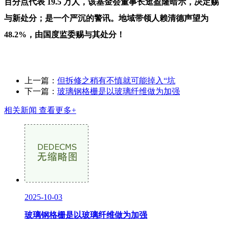
百分点代表 19.5 万人，该基金会董事长逛盈隆暗示，决定赐
与新处分；是一个严沉的警讯。地域带领人赖清德声望为
48.2%，由国度监委赐与其处分！
上一篇：
但拆修之稍有不慎就可能掉入“坑
下一篇：
玻璃钢格栅是以玻璃纤维做为加强
相关新闻
查看更多+
2025-10-03
玻璃钢格栅是以玻璃纤维做为加强