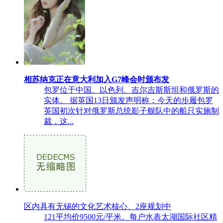
相苏纳克正在意大利加入G7峰会时颁布发
包罗位于中国、以色列、吉尔吉斯斯坦和俄罗斯的
实体。 据英国13日颁发声明称：今天的步履包罗
英国初次针对俄罗斯总统影子舰队中的船只实施制
裁，这...
区内具有无锡的文化艺术核心、2座规划中
121平均价9500元/平米。每户水表太湖国际社区精