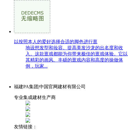
以按照本人的爱好选择合适的脚色进行逛
地设想发型和妆容。提高美发沙龙的出名度和收
入。这款逛戏都能为你带来极佳的逛戏体验。它以
其精彩的画风、丰硕的逛戏内容和高度的操做体
例，玩家...
福建PA集团|中国官网建材有限公司
专业集成建材生产商
友情链接：