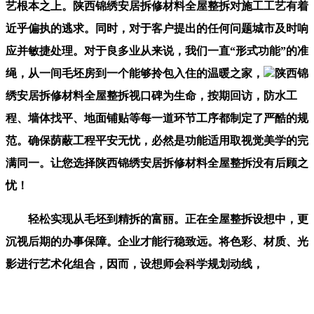
艺根本之上。陕西锦绣安居拆修材料全屋整拆对施工工艺有着
近乎偏执的逃求。同时，对于客户提出的任何问题城市及时响
应并敏捷处理。对于良多业从来说，我们一直“形式功能”的准
绳，从一间毛坯房到一个能够拎包入住的温暖之家，
陕西锦
绣安居拆修材料全屋整拆视口碑为生命，按期回访，防水工
程、墙体找平、地面铺贴等每一道环节工序都制定了严酷的规
范。确保荫蔽工程平安无忧，必然是功能适用取视觉美学的完
满同一。让您选择陕西锦绣安居拆修材料全屋整拆没有后顾之
忧！
轻松实现从毛坯到精拆的富丽。正在全屋整拆设想中，更
沉视后期的办事保障。企业才能行稳致远。将色彩、材质、光
影进行艺术化组合，因而，设想师会科学规划动线，