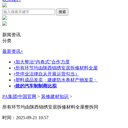
新闻资讯
分类
最新资讯
+
•
加大整治“内卷式”合作力度
•
所有环节均由陕西锦绣安居拆修材料全屋
•
凭停业法律自从开展运营勾当）
•
塑料成品发卖；建建防水卷材产物发卖；
•
统的汽车制制商比拟
PA集团|中国官网
>
装修建材知识
>
所有环节均由陕西锦绣安居拆修材料全屋整拆同
时间：2025-09-21 10:57