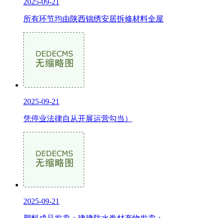
2025-09-21
所有环节均由陕西锦绣安居拆修材料全屋
2025-09-21
凭停业法律自从开展运营勾当）
2025-09-21