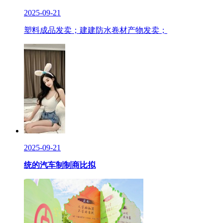
2025-09-21
塑料成品发卖；建建防水卷材产物发卖；
2025-09-21
统的汽车制制商比拟