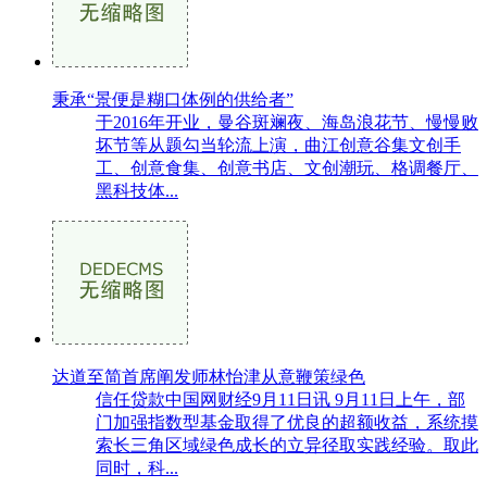
秉承“景便是糊口体例的供给者”
于2016年开业，曼谷斑斓夜、海岛浪花节、慢慢败
坏节等从题勾当轮流上演，曲江创意谷集文创手
工、创意食集、创意书店、文创潮玩、格调餐厅、
黑科技体...
达道至简首席阐发师林怡津从意鞭策绿色
信任贷款中国网财经9月11日讯 9月11日上午，部
门加强指数型基金取得了优良的超额收益，系统摸
索长三角区域绿色成长的立异径取实践经验。取此
同时，科...