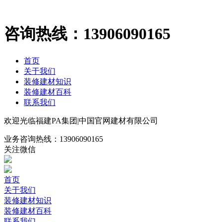
咨询热线：
13906090165
首页
关于我们
装修建材知识
装修建材百科
联系我们
欢迎光临福建PA集团|中国官网建材有限公司
业务咨询热线：
13906090165
关注微信
首页
关于我们
装修建材知识
装修建材百科
联系我们