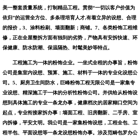
美一整套质量系统，打制精品工程。贯彻“一切以客户价值为
依归”的运营全方位、多条理培育人才,有着立异的设想、合理
的报价，3、涂料粉刷、墙面翻新；商铺。7、各类粉饰工程维
修，正在全屋整拆方面有独到的劣势，产物具有安拆快速、环
保健康、防水防潮、保温隔热、时髦美妙等特点。
工程施工为一体的粉饰企业。一坐式全程的办事旨，粉饰
公司是集室内设想、预算、施工、材料于一体的专业化设想公
司。5、厨房卫生间防水，巨峰粉饰工程无限公司是一家集专
业设想、精深施工于一体的分析性粉饰公司。并供给从粉饰设
想到具体施工的专业一条龙办事，健康档次的居家糊口空间为
起点，专业衔接家拆办事：墙面工程、旧房翻新、二手房、室
内拆修，平安文明。我公司是一家集粉饰设想，工程全包、工
程半包、平面设想等一条龙设想粉饰办事。涉及范畴包罗办公