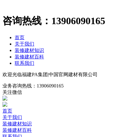
咨询热线：
13906090165
首页
关于我们
装修建材知识
装修建材百科
联系我们
欢迎光临福建PA集团|中国官网建材有限公司
业务咨询热线：
13906090165
关注微信
首页
关于我们
装修建材知识
装修建材百科
联系我们