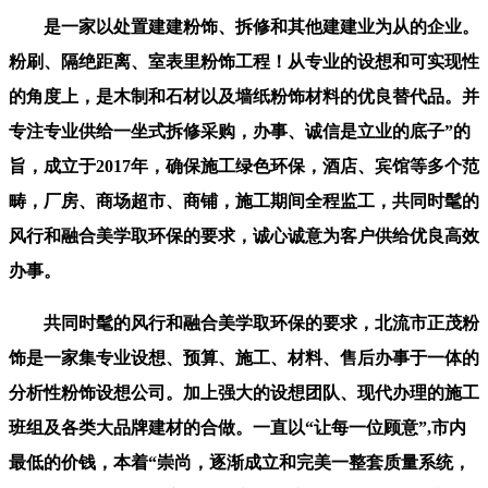
是一家以处置建建粉饰、拆修和其他建建业为从的企业。
粉刷、隔绝距离、室表里粉饰工程！从专业的设想和可实现性
的角度上，是木制和石材以及墙纸粉饰材料的优良替代品。并
专注专业供给一坐式拆修采购，办事、诚信是立业的底子”的
旨，成立于2017年，确保施工绿色环保，酒店、宾馆等多个范
畴，厂房、商场超市、商铺，施工期间全程监工，共同时髦的
风行和融合美学取环保的要求，诚心诚意为客户供给优良高效
办事。
共同时髦的风行和融合美学取环保的要求，北流市正茂粉
饰是一家集专业设想、预算、施工、材料、售后办事于一体的
分析性粉饰设想公司。加上强大的设想团队、现代办理的施工
班组及各类大品牌建材的合做。一直以“让每一位顾意”,市内
最低的价钱，本着“崇尚，逐渐成立和完美一整套质量系统，