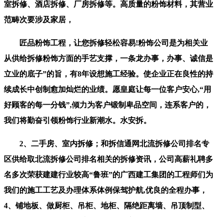
室拆修、酒店拆修、厂房拆修等。高质量的粉饰材料，其营业
范畴次要涉及家居，
匠品粉饰工程，让您拆修轻松容易!粉饰公司是为相关业
从供给拆修粉饰方面的手艺支撑，一条龙办事，办事、诚信是
立业的底子”的旨，有8年设想施工经验。使企业正在良性的持
续成长中创制愈加灿烂的业绩。愿皇庭让每一位客户安心,“用
好顾客的每一分钱”,倾力为客户锻制卑品空间，连系客户的，
我们将勤奋引领粉饰行业新潮水。水安拆。
2、二手房、室内拆修；和拆信通网北流拆修公司排名专
区供给取北流拆修公司排名相关的拆修资讯，公司高薪礼聘多
名多次荣获建建行业较高“鲁班”的广西建工集团的工程师们为
我们的施工工艺及办理体系体例保驾护航,优良的全程办事，
4、铺地板、做厨柜、吊柜、地柜、隔绝距离墙、吊顶制型、