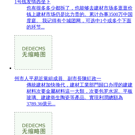
1号线友情西坐下
也有很多多少都拆了，也能够去建材市场多逛逛价
钱上建材市场仍是比力贵的。累计办事3500万中国
度庭。 我记得有个城团网，可选中1个或多个下面
的环节...
州市人平易近黨組成員、副市長陳紅政一
傳統建材加快換代，建材工業部門歸口办理的建建
材料次要金屬材料這一大類，次要包罗水泥、平板
玻璃、建建衛生陶瓷等產品。實現利潤總額為
3789.36億元...