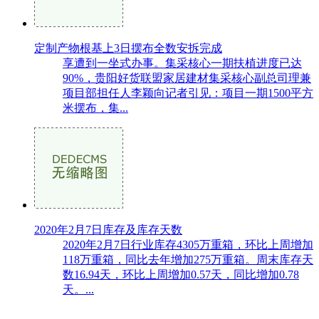
定制产物根基上3日摆布全数安拆完成
享遭到一坐式办事。集采核心一期扶植进度已达
90%，贵阳好货联盟家居建材集采核心副总司理兼
项目部担任人李颖向记者引见：项目一期1500平方
米摆布，集...
2020年2月7日库存及库存天数
2020年2月7日行业库存4305万重箱，环比上周增加
118万重箱，同比去年增加275万重箱。周末库存天
数16.94天，环比上周增加0.57天，同比增加0.78
天。...