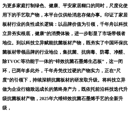
为更多家庭打制绿色、健康、平安家居糊口的同时，尺度化使
用下的手艺取产物，本平台仅供给消息存储办事。印证了家居
板材行业的良性成长逻辑：以品牌价值为引领，千年舟以科技
立异夯实根底，健康”的消费体验，进一步彰显了市场带领者
地位。到以科技立异赋能抗菌板材产物，既夯实了中国环保抗
菌板材带领品牌的行业地位，集抗菌、抗病毒、防霉、净醛、
除TVOC等功能于一体的“锌效抗菌石墨烯生态板”，这一闭
环，已两年多此外，千年舟凭仗过硬的产物实力，正在“尺
度”的引领下，持续深耕抗菌板材的研发取升级。将科技立异
做为企业行稳致远成长的第终身产力，既依托前沿科技迭代升
级抗菌板材产物，2025年六维锌效抗菌石墨烯手艺的全新升
级，