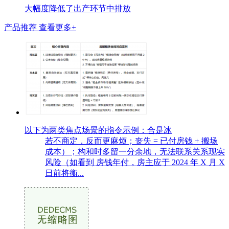
大幅度降低了出产环节中排放
产品推荐
查看更多+
以下为两类焦点场景的指令示例：合是冰
若不商定，反而更麻烦；丧失 = 已付房钱 + 搬场
成本）；构和时多留一分余地，无法联系关系现实
风险（如看到 房钱年付，房主应于 2024 年 X 月 X
日前将衡...