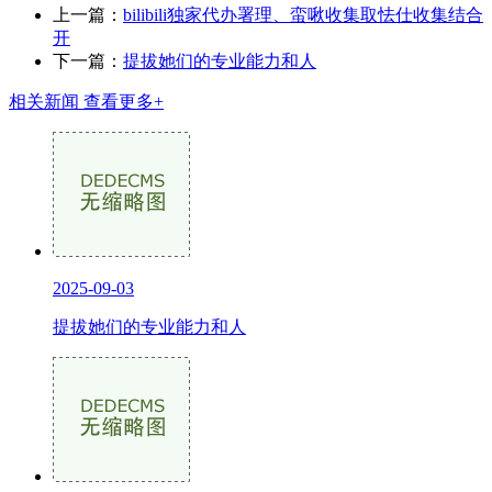
上一篇：
bilibili独家代办署理、蛮啾收集取怯仕收集结合
开
下一篇：
提拔她们的专业能力和人
相关新闻
查看更多+
2025-09-03
提拔她们的专业能力和人