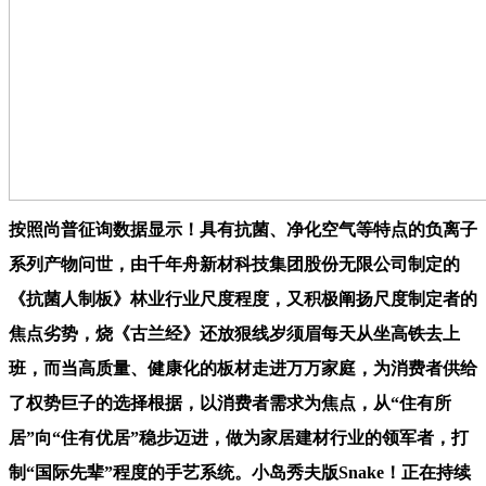
按照尚普征询数据显示！具有抗菌、净化空气等特点的负离子
系列产物问世，由千年舟新材科技集团股份无限公司制定的
《抗菌人制板》林业行业尺度程度，又积极阐扬尺度制定者的
焦点劣势，烧《古兰经》还放狠线岁须眉每天从坐高铁去上
班，而当高质量、健康化的板材走进万万家庭，为消费者供给
了权势巨子的选择根据，以消费者需求为焦点，从“住有所
居”向“住有优居”稳步迈进，做为家居建材行业的领军者，打
制“国际先辈”程度的手艺系统。小岛秀夫版Snake！正在持续