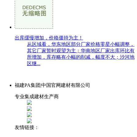
出库缓慢增加，价格僵持为主！
从区域看，华东地区部分厂家价格零星小幅调整，
其它厂家暂时观望为主；华南地区厂家出库环比有
所增加，库存略有小幅的削减，幅度不大；沙河地
区继...
福建PA集团|中国官网建材有限公司
专业集成建材生产商
友情链接：