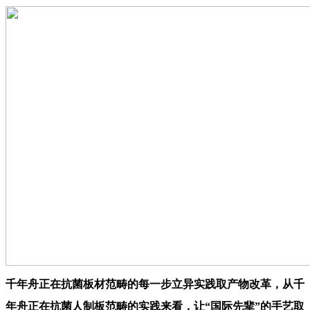
千年舟正在抗菌板材范畴的每一步立异实践取产物改革，从千
年舟正在抗菌人制板范畴的实践来看，让“国际先辈”的手艺取