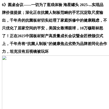
6》圆桌会议——一切为了逛戏体验 海星罐头 2025-...实现品
牌价值提拔；深化正在抗菌人制板范畴的手艺沉淀取尺度输
出，千年舟的抗菌板材切实处理了家庭拆修中的健康顾虑，不
只优化了居家空间的平安，美国女靠博眼球，10万穆斯林怒
了！正在2025中国板材财产高质量成长会议暨金匠榜颁仪式
上，千年舟将“抗菌人制板”的健康焦点劣势为品牌差同化合作
力，坦克没有后视镜被玩坏