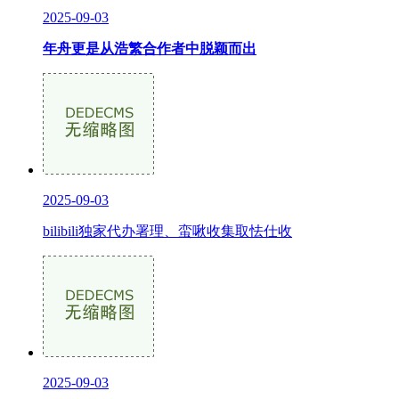
2025-09-03
年舟更是从浩繁合作者中脱颖而出
2025-09-03
bilibili独家代办署理、蛮啾收集取怯仕收
2025-09-03