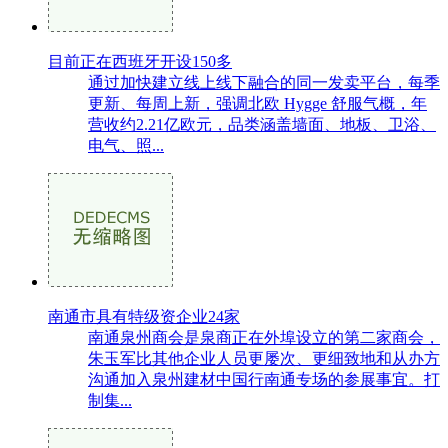
目前正在西班牙开设150多
通过加快建立线上线下融合的同一发卖平台，每季
更新、每周上新，强调北欧 Hygge 舒服气概，年
营收约2.21亿欧元，品类涵盖墙面、地板、卫浴、
电气、照...
南通市具有特级资企业24家
南通泉州商会是泉商正在外埠设立的第二家商会，
朱玉军比其他企业人员更屡次、更细致地和从办方
沟通加入泉州建材中国行南通专场的参展事宜。打
制集...