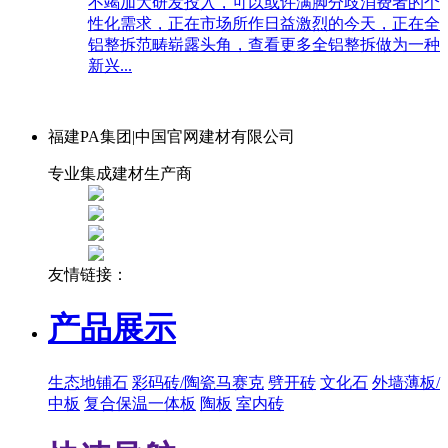
不竭加大研发投入，可以或许满脚分歧消费者的个
性化需求，正在市场所作日益激烈的今天，正在全
铝整拆范畴崭露头角，查看更多全铝整拆做为一种
新兴...
福建PA集团|中国官网建材有限公司
专业集成建材生产商
友情链接：
产品展示
生态地铺石
彩码砖/陶瓷马赛克
劈开砖
文化石
外墙薄板/
中板
复合保温一体板
陶板
室内砖