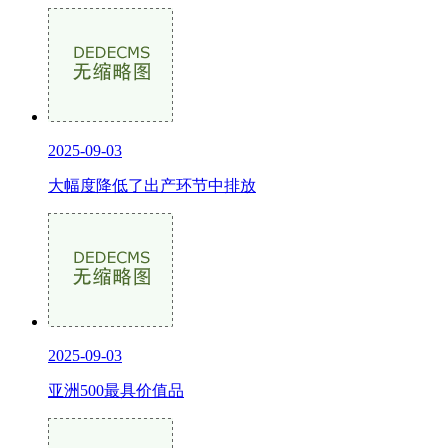
2025-09-03
大幅度降低了出产环节中排放
2025-09-03
亚洲500最具价值品