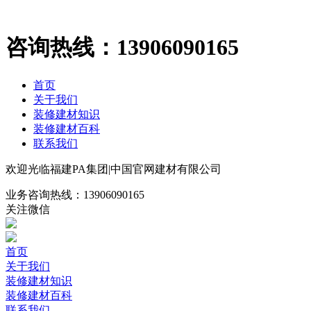
咨询热线：
13906090165
首页
关于我们
装修建材知识
装修建材百科
联系我们
欢迎光临福建PA集团|中国官网建材有限公司
业务咨询热线：
13906090165
关注微信
首页
关于我们
装修建材知识
装修建材百科
联系我们