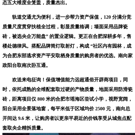
态五大维度全笼盖，质量杰出。
轨道交通尤为便利，进一步帮力资产保值，120 分满分竞
质量尺度贯穿扶植全过程，彰显质量格调；墙面采用品牌瓷
砖，被选央企万能盘” 的置业逻辑。更正在合肥深耕多年，售
楼处德律风。搭配品牌筒灯取射灯，构成 “社区内有园林，成
为合肥东部逃求资产平安取栖身质量的购房者的优选。南向家
政阳台取南次卧互通。
欢送来电征询！保值增值能力远超通俗开辟商项目，同
时，依托成熟的全维配套取过硬的产物质量，地面采用防滑瓷
砖，距离项目仅 800 米的合肥市瑶海区尝试小学，视野宽阔，
阳台采用全景落地窗，每平米低于区域均价 2500 元，南向总
开间达 9.6 米，让购房者以更亲平易近的价钱享受从城焦点配
套取央企精拆质量。