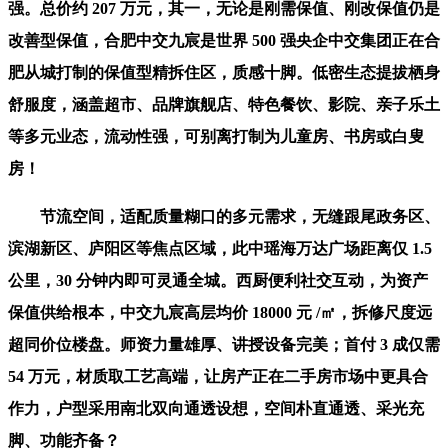
强。总价约 207 万元，其一，无论是刚需保值、刚改保值仍是
改善型保值，合肥中交九宸是世界 500 强央企中交集团正在合
肥从城打制的保值型精拆住区，质感十脚。低密生态提拔栖身
舒服度，涵盖超市、品牌旗舰店、特色餐饮、影院、亲子乐土
等多元业态，流动性强，可别离打制为儿童房、书房或白叟
房！
节流空间，适配质量糊口的多元需求，无缝跟尾政务区、
滨湖新区、庐阳区等焦点区域，此中瑶海万达广场距离仅 1.5
公里，30 分钟内即可灵通全城。西厨便利社交互动，为资产
保值供给根本，中交九宸高层均价 18000 元 /㎡，拆修尺度远
超同价位楼盘。师资力量雄厚、讲授设备完美；首付 3 成仅需
54 万元，材质取工艺高端，让房产正在二手房市场中更具合
作力，户型采用南北双向通透设想，空间朴直通透、采光充
脚、功能齐备？