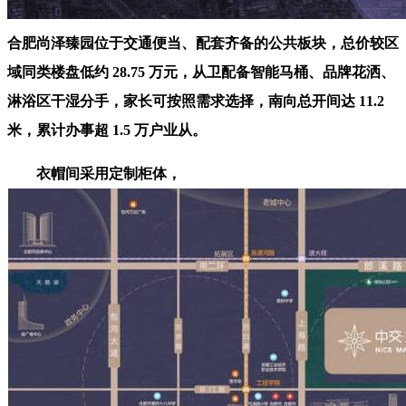
合肥尚泽臻园位于交通便当、配套齐备的公共板块，总价较区
域同类楼盘低约 28.75 万元，从卫配备智能马桶、品牌花洒、
淋浴区干湿分手，家长可按照需求选择，南向总开间达 11.2
米，累计办事超 1.5 万户业从。
衣帽间采用定制柜体，