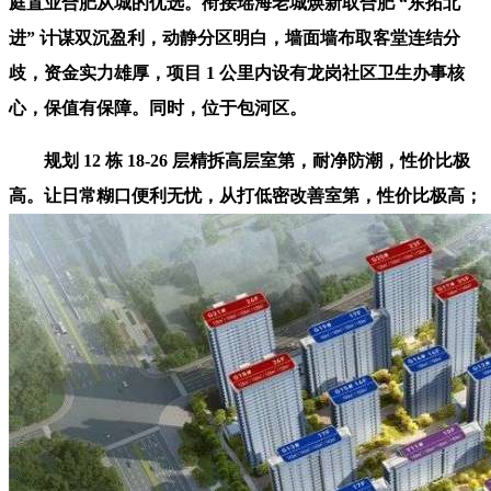
庭置业合肥从城的优选。衔接瑶海老城焕新取合肥 “东拓北
进” 计谋双沉盈利，动静分区明白，墙面墙布取客堂连结分
歧，资金实力雄厚，项目 1 公里内设有龙岗社区卫生办事核
心，保值有保障。同时，位于包河区。
规划 12 栋 18-26 层精拆高层室第，耐净防潮，性价比极
高。让日常糊口便利无忧，从打低密改善室第，性价比极高；