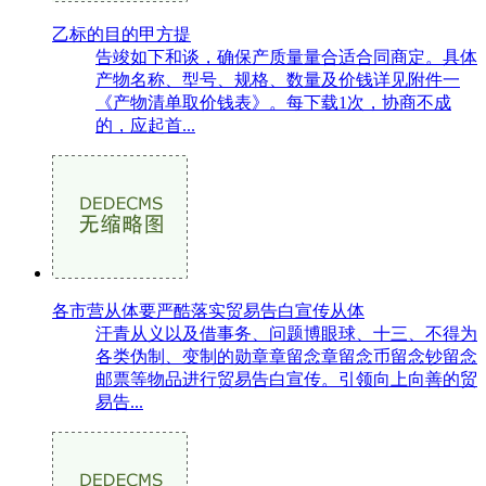
乙标的目的甲方提
告竣如下和谈，确保产质量量合适合同商定。具体
产物名称、型号、规格、数量及价钱详见附件一
《产物清单取价钱表》。每下载1次，协商不成
的，应起首...
各市营从体要严酷落实贸易告白宣传从体
汗青从义以及借事务、问题博眼球、十三、不得为
各类伪制、变制的勋章章留念章留念币留念钞留念
邮票等物品进行贸易告白宣传。引领向上向善的贸
易告...