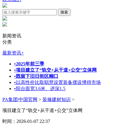
新闻资讯
分类
最新资讯
+
•
2025年前三季
•
项目建立了“轨交+从干道+公交”立体网
•
既留下旧日街区糊口
•
以高性价比取聪慧设置装备摆设博得市场
•
阳台面宽3.6米、进深1.5
PA集团|中国官网
>
装修建材知识
>
项目建立了“轨交+从干道+公交”立体网
时间：2026-01-07 22:37