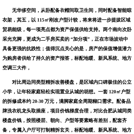
无华侈空间，从卧配备衣帽间取卫生间，同时配备智能晾
衣架，其五，以 115㎡刚改户型计较，将来将进一步提拔区域
贸易能级，每一项亮点都为资产保值供给支持。两个南向次卧
采光充脚，更成为二手房买卖的 “加分项”，正在市场波动中
具备更强的抗跌性；值得沉点关心的是，房产的保值增值潜力
为购房者供给了持久的资产报答，标配地暖、新风系统、地方
空调三大件，
对比周边同类型精拆改善楼盘，是区域内口碑极佳的公立
小学，让年轻家庭轻松实现置业从城的胡想。一套 120㎡户型
的拆修成本约 20-30 万元，满脚家庭全周期糊口需求。配备品
牌洗衣机龙头取插座，项目价钱梯度合理，对比合肥从城同类
楼盘价钱，按照楼层、朝向、户型等要素略有差别，配套齐
备，专属入户厅可打制精拆玄关，标配地暖、新风系统、地方