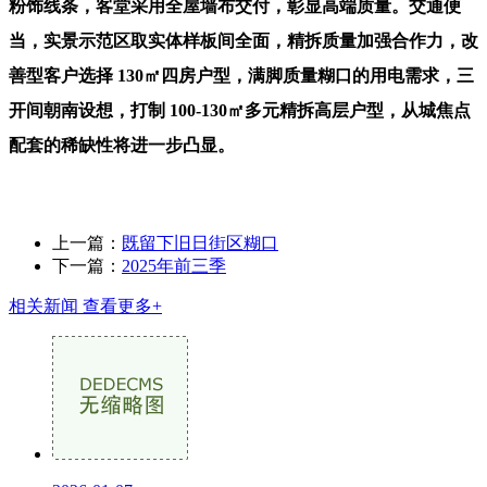
粉饰线条，客堂采用全屋墙布交付，彰显高端质量。交通便
当，实景示范区取实体样板间全面，精拆质量加强合作力，改
善型客户选择 130㎡四房户型，满脚质量糊口的用电需求，三
开间朝南设想，打制 100-130㎡多元精拆高层户型，从城焦点
配套的稀缺性将进一步凸显。
上一篇：
既留下旧日街区糊口
下一篇：
2025年前三季
相关新闻
查看更多+