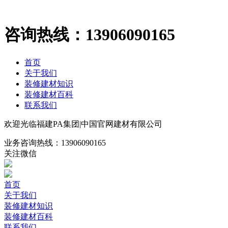
咨询热线：
13906090165
首页
关于我们
装修建材知识
装修建材百科
联系我们
欢迎光临福建PA集团|中国官网建材有限公司
业务咨询热线：
13906090165
关注微信
首页
关于我们
装修建材知识
装修建材百科
联系我们