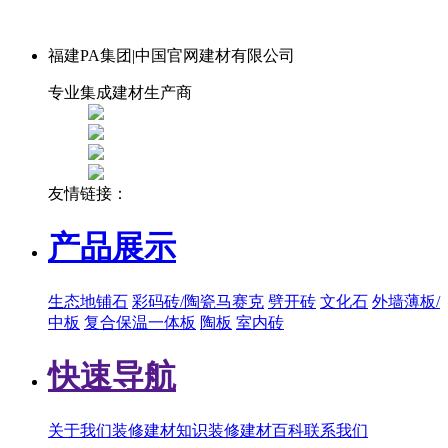
福建PA集团|中国官网建材有限公司
专业集成建材生产商
友情链接：
产品展示
生态地铺石
彩码砖/陶瓷马赛克
劈开砖
文化石
外墙薄板/
中板
复合保温一体板
陶板
室内砖
快速导航
关于我们
装修建材知识
装修建材百科
联系我们