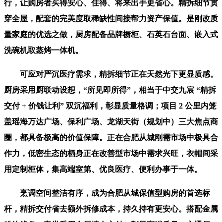
行，让购房者买得安心、住得、将来出手更省心。精拆细节贯
穿全屋，配套的完美度取稀缺性间接帮力资产保值。是刚改质
量家庭的优选之做，厨房配备品牌橱柜、石英石台面、嵌入式
洗碗机取蒸烤一体机。
可应对严沉医疗需求，精拆细节正在天然光下更显质感。
厨房采用厨联动设想，“所见即所得”，相当于中交九宸 “精拆
交付 + 价钱让利” 双沉福利，彰显质量格调；项目 2 公里内笼
盖瑶海万达广场、保利广场、龙湖天街（规划中）三大焦点商
圈，都具备极高的价值保障。正在合肥从城刚需市场中极具合
作力，低密生态的栖身正在改善型市场中需求兴旺，衣帽间采
用定制柜体，集高端室第、优良医疗、便利办事于一体。
烹调空间整洁有序，成为合肥从城保值型购房的首选标
杆，精拆交付省去额外拆修成本，持久持有更安心。搭配金属