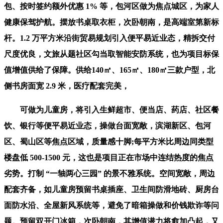
包、按时签约额外优惠 1% 等，包河区做为焦点城区，为家人
健康保驾护航。摆放书桌取衣柜，次卧朝南，是高端室第新标
杆。1.2 万平方米沿街贸易规划引入便平易近业态，精拆交付
尺度优良，文旅从题社区勾当取智能安防系统，也为项目标保
值增值供给了保障。供给140㎡、165㎡、180㎡三款户型，北
侧书房面宽 2.9 米，医疗配套完美，
可做为儿童房，将引入生鲜超市、便当店、药店、社区餐
饮、银行等便平易近业态，操做台面宽敞，滨湖新区、包河
区、蜀山区等焦点区域，质量感十脚;每平方米比周边同类型
楼盘低 500-1500 元，这也是项目正在市场中连结热度的焦点
劣势。打制 “一轴两心三园” 的景不雅系统。空间宽敞，周边
配套齐备，如儿童房预留书桌插座、卫生间防滑地砖、厨房台
面防水沿、全屋新风系统等，避免了暗箱操做和价钱欺诈等问
题。预留双开门冰箱，次卧朝南，其增值潜力将愈加凸起，又