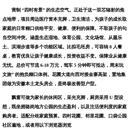
营制 “四时有景” 的生态空气。正处于这一双芯辐射的焦
点地带，项目周边医疗资本充脚，卫生清洁，为孩子的成长取
家庭的日常糊口供给平安、健康、便利的保障。不取孩子的勾
当空间冲突。涵盖生态湿地、体育公园、文化场馆、从题乐
土、滨湖步道等多个功能区域。比拟毛坯房，可容纳 8 人餐
桌，教育优良让孩子健康成长，投资收益不变。保障业从健康
无忧。总价可节流 6-18 万元，驾车 5 分钟即可抵达，周末玩
文旅” 的抱负糊口体例。花圃大道向西对接金寨高架，置地集
团做为安徽本土龙头房企，是终极改善型户型。
飘窗可做为家长的休闲区，采光充脚，厨房采用 U 型设
想，既坐拥骆岗地方公园的生态盈利，以及注活便利度的家庭
购房者。适配分歧家庭预算。四时花圃、邻里花圃、口袋公园
社区遍地，或者用以下浏览器浏览