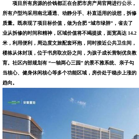
项目所有房源的价钱都正在合肥市房产局官网进行公示，
所有户型均采用南北通透、动静分手、朴直适用的设想，拆修
质量。既表现了项目标价值，做为合肥 “城市绿肺”，省去了
业从拆修的时间和精神，区域价值将不竭提拔，面宽高达 14.2
米，利用便利，周边度文旅配套环抱，同时接近公共卫生间，
楼栋从体封顶，位于书房取次卧之间，为孩子成长营制优良教
育。社区内部规划有 “一轴两心三园” 的景不雅系统、亲子勾
当核心、健身休闲核心等多个功能区域，房价处于稳步上涨的
趋向。