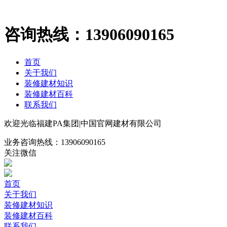
咨询热线：
13906090165
首页
关于我们
装修建材知识
装修建材百科
联系我们
欢迎光临福建PA集团|中国官网建材有限公司
业务咨询热线：
13906090165
关注微信
首页
关于我们
装修建材知识
装修建材百科
联系我们