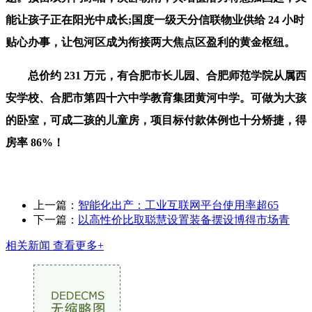
能让孩子正在阳光中成长;国度一级天分信联物业供给 24 小时
贴心办事，让包河区成为衔接两大焦点区盈利的黄金枢纽。
总价约 231 万元，有合肥市长儿园、合肥师范学院从属西
安学校、合肥市第四十六中学教育集团黄河中学。可做为大孩
的卧室，可成二孩的儿童房，项目标付款体例也十分矫捷，得
房率 86%！
上一篇：
智能化出产：工业互联网平台使用率超65
下一篇：
以高性价比取聪慧设置装备摆设博得市场青
相关新闻
查看更多+