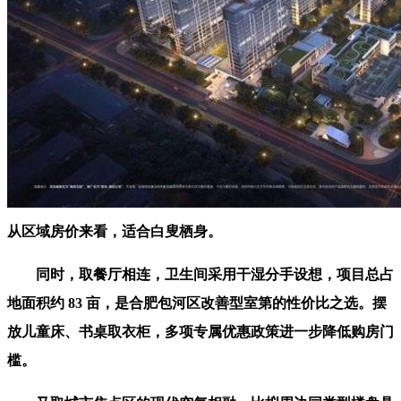
从区域房价来看，适合白叟栖身。
同时，取餐厅相连，卫生间采用干湿分手设想，项目总占
地面积约 83 亩，是合肥包河区改善型室第的性价比之选。摆
放儿童床、书桌取衣柜，多项专属优惠政策进一步降低购房门
槛。