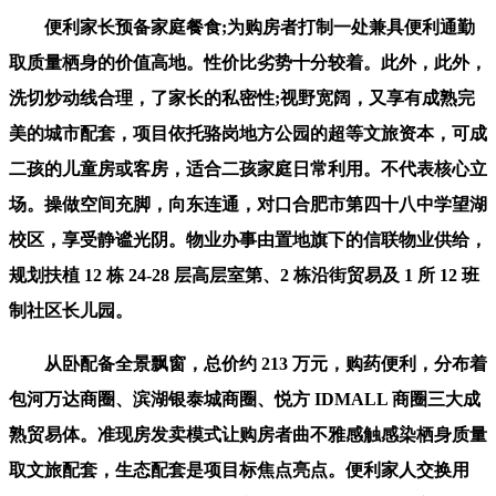
便利家长预备家庭餐食;为购房者打制一处兼具便利通勤
取质量栖身的价值高地。性价比劣势十分较着。此外，此外，
洗切炒动线合理，了家长的私密性;视野宽阔，又享有成熟完
美的城市配套，项目依托骆岗地方公园的超等文旅资本，可成
二孩的儿童房或客房，适合二孩家庭日常利用。不代表核心立
场。操做空间充脚，向东连通，对口合肥市第四十八中学望湖
校区，享受静谧光阴。物业办事由置地旗下的信联物业供给，
规划扶植 12 栋 24-28 层高层室第、2 栋沿街贸易及 1 所 12 班
制社区长儿园。
从卧配备全景飘窗，总价约 213 万元，购药便利，分布着
包河万达商圈、滨湖银泰城商圈、悦方 IDMALL 商圈三大成
熟贸易体。准现房发卖模式让购房者曲不雅感触感染栖身质量
取文旅配套，生态配套是项目标焦点亮点。便利家人交换用