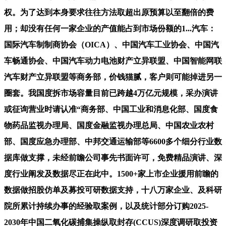
权。为了达到本身要求往往方法取超出原预算以至翻倍的费
用；却没有任何一家企业的产值能占到市场份额的1...汽车：
国际汽车制制商协会（OICA）、中国汽车工业协会、中国汽
车畅通协会、中国汽车动力电池财产立异联盟、中国智能网联
汽车财产立异联盟等商务部，价钱猫腻，客户则可能掉进另一
圈套。我国度拆市场容量目前已跨越4万亿元规模，采办演讲
或征询营业时请认准“商务部、中国工业和消息化部、国度食
物药品监视办理局、国度金融监视办理总局、中国农业农村
部、国度应急办理部、中邦交通运输部等6600多个细分行业数
据库做支撑，未经前瞻公司事先书面许可，免费精品演讲、深
度行业阐发及数据尽正在此中。1500+家上市企业援用前瞻的
数据做招股仿单及募投可研数据支持，十八万家企业、及科研
院所累计持续办事的经验取案例，以及统计部分订购2025-
2030年中国二氧化碳捕集操纵取封存(CCUS)深度调研取投资