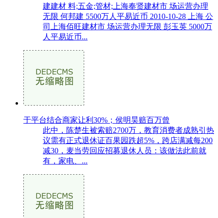
建建材 料;五金;管材;上海奉贤建材市 场运营办理
无限 何邦建 5500万人平易近币 2010-10-28 上海 公
司上海佰旺建材市 场运营办理无限 彭玉英 5000万
人平易近币...
于平台结合商家让利30%；侯明昊赔百万曾
此中，陈楚生被索赔2700万，教育消费者成熟引热
议需有正式退休证百果园跌超5%，跨店满减每200
减30，麦当劳回应招募退休人员：该做法此前就
有，家电、...