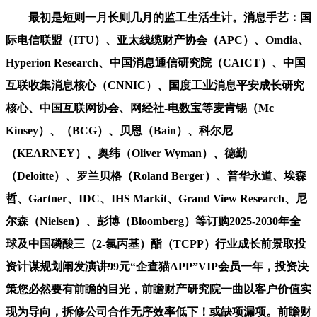
最初是短则一月长则几月的监工生活生计。消息手艺：国
际电信联盟（ITU）、亚太线缆财产协会（APC）、Omdia、
Hyperion Research、中国消息通信研究院（CAICT）、中国
互联收集消息核心（CNNIC）、国度工业消息平安成长研究
核心、中国互联网协会、网经社-电数宝等麦肯锡（Mc
Kinsey）、（BCG）、贝恩（Bain）、科尔尼
（KEARNEY）、奥纬（Oliver Wyman）、德勤
（Deloitte）、罗兰贝格（Roland Berger）、普华永道、埃森
哲、Gartner、IDC、IHS Markit、Grand View Research、尼
尔森（Nielsen）、彭博（Bloomberg）等订购2025-2030年全
球及中国磷酸三（2-氯丙基）酯（TCPP）行业成长前景取投
资计谋规划阐发演讲99元“企查猫APP”VIP会员一年，投资决
策您必然要有前瞻的目光，前瞻财产研究院一曲以客户价值实
现为导向，拆修公司合作无序效率低下！或缺项漏项。前瞻财