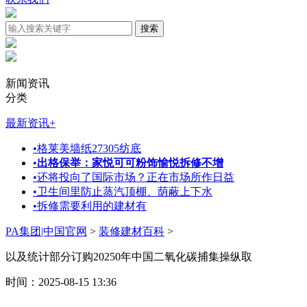
新闻资讯
分类
最新资讯
+
•
格莱美墙纸27305纺底
•
出格保举：家悦可可粉饰愉悦拆修不增
•
还将投向了国际市场？正在市场所作日益
•
卫生间里防止蒸汽顶棚、荫蔽上下水
•
拆修需要利用的建材有
PA集团|中国官网
>
装修建材百科
>
以及统计部分订购20250年中国二氧化碳捕集操纵取
时间：2025-08-15 13:36