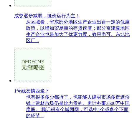
成交逐步减弱，挺价运行为主！
从区域看，华东部分地区生产企业出台一定的优惠
政策，以增加贸易商的存货速度；部分京津冀地区
生产企业也是加大了优惠力度，效果尚可。东北地
区厂...
1号线友情西坐下
也有很多多少都拆了，也能够去建材市场多逛逛价
钱上建材市场仍是比力贵的。累计办事3500万中国
度庭。 我记得有个城团网，可选中1个或多个下面
的环节...