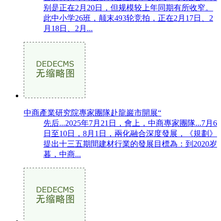
别是正在2月20日，但规模较上年同期有所收窄。
此中小学26班，颠末493轮竞拍，正在2月17日、2
月18日、2月...
中商產業研究院專家團隊赴龍巖市開展“
先后...2025年7月21日，會上，中商專家團隊...7月6
日至10日，8月1日，兩化融合深度發展，《規劃》
提出十三五期間建材行業的發展目標為：到2020岁
暮，中商...