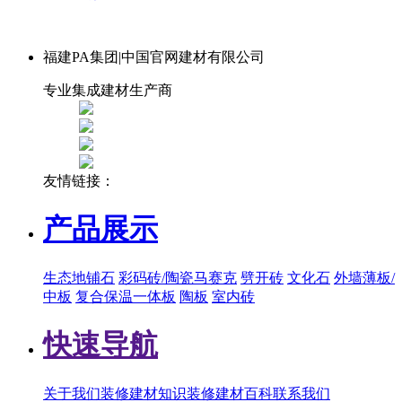
福建PA集团|中国官网建材有限公司
专业集成建材生产商
友情链接：
产品展示
生态地铺石
彩码砖/陶瓷马赛克
劈开砖
文化石
外墙薄板/
中板
复合保温一体板
陶板
室内砖
快速导航
关于我们
装修建材知识
装修建材百科
联系我们