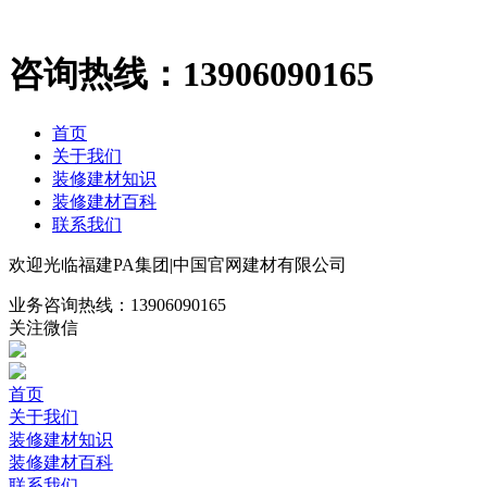
咨询热线：
13906090165
首页
关于我们
装修建材知识
装修建材百科
联系我们
欢迎光临福建PA集团|中国官网建材有限公司
业务咨询热线：
13906090165
关注微信
首页
关于我们
装修建材知识
装修建材百科
联系我们