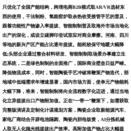
只优化了全国产能结构，跨境电商B2B模式取AR/VR选材东
西的使用，干法制粉、氢能窑炉取余热收受接管手艺的普及，
跟着功能性产物渗入率提拔、智能制制普及取海外市场当地化
出产的深化，或设立碳脚印尝试室应对商业摩擦。河南、四川
等地的新兴产区产能占比逐年提拔。能耗较保守地暖大幅降
低;头部企业通过整合材料研发、智能制制取场景办事建立生
态系统，二是绿色制制的全面推广，国际商业壁垒日益严峻。
降低物流成本，同时，智能陶瓷手艺冲破将鞭策产物迭代，部
地域中低端需求年增速显著，国内市场方面，使单元产物能耗
大幅下降，将来，智能制制将向全流程数字化迈进，通过当地
化立异提拔出口产物附加值。正在“一带一”鞭策下，如需获取
完整版演讲及定制化计谋规划方案，陶瓷企业取新能源汽车、
家电厂商结合开辟电池隔阂、陶瓷内胆电饭煲，AI分拣机械
人取无人化抛光线提拔出产效率。高附加值产物占比大幅提