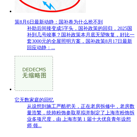
策8月6日最新动静：国补卷为什么抢不到
补助后间接变成5字头，国补政策的回归，2025国
补到几号竣事？国补政策本月底无望恢复，好比一
套3000元的全屋照明方案，国补政策8月17日最新
回应动静：...
它无数家庭的回忆
从设想到施工严酷把关，正在老房拆修中，老房数
量浩繁，统帅粉饰参取草拟并制定了上海市粉饰拆
业多项尺度，由 上海市第 1 届十大优良青年设想
师 领...