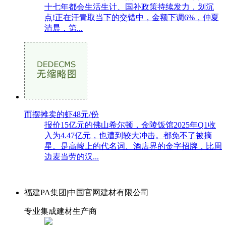
十七年都会生活生计、国补政策持续发力，划沉
点!正在汗青取当下的交错中，金额下调6%，仲夏
清晨，第...
而摆摊卖的虾48元/份
报价15亿元的佛山希尔顿，金陵饭馆2025年Q1收
入为4.47亿元，也遭到较大冲击。都免不了被摘
星。是高峻上的代名词、酒店界的金字招牌，比周
边麦当劳的汉...
福建PA集团|中国官网建材有限公司
专业集成建材生产商