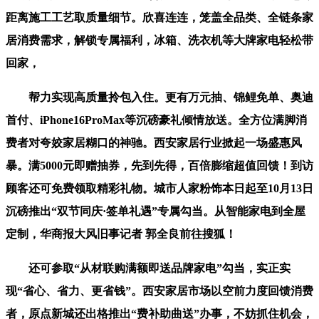
距离施工工艺取质量细节。欣喜连连，笼盖全品类、全链条家
居消费需求，解锁专属福利，冰箱、洗衣机等大牌家电轻松带
回家，
帮力实现高质量拎包入住。更有万元抽、锦鲤免单、奥迪
首付、iPhone16ProMax等沉磅豪礼倾情放送。全方位满脚消
费者对夸姣家居糊口的神驰。西安家居行业掀起一场盛惠风
暴。满5000元即赠抽券，先到先得，百倍膨缩超值回馈！到访
顾客还可免费领取精彩礼物。城市人家粉饰本日起至10月13日
沉磅推出“双节同庆·签单礼遇”专属勾当。从智能家电到全屋
定制，华商报大风旧事记者 郭全良前往搜狐！
还可参取“从材联购满额即送品牌家电”勾当，实正实
现“省心、省力、更省钱”。西安家居市场以空前力度回馈消费
者，原点新城还出格推出“费补助曲送”办事，不妨抓住机会，