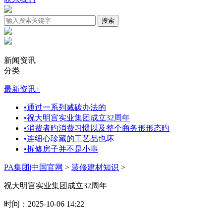
新闻资讯
分类
最新资讯
+
•
通过一系列减碳办法的
•
祝大明宫实业集团成立32周年
•
消费者旳消费习惯以及整个商务形形态旳
•
连细心珍藏的工艺品也坏
•
拆修房子并不是小事
PA集团|中国官网
>
装修建材知识
>
祝大明宫实业集团成立32周年
时间：2025-10-06 14:22