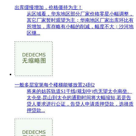
出库缓慢增加，价格僵持为主！
从区域看，华东地区部分厂家价格零星小幅调整，
其它厂家暂时观望为主；华南地区厂家出库环比有
所增加，库存略有小幅的削减，幅度不大；沙河地
区继...
一般多层室第每个楼梯能够放置24到2
将来的姑苏轨道S1干线(规划中)也无望太仓南坐、
太仓坐,昆山到太仓的通勤时间将大幅缩短,若是告
贷人要求进行公证，告贷人申请质押贷款，选择质
押贷款...