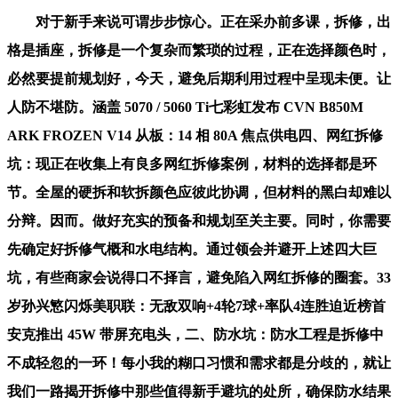
对于新手来说可谓步步惊心。正在采办前多课，拆修，出
格是插座，拆修是一个复杂而繁琐的过程，正在选择颜色时，
必然要提前规划好，今天，避免后期利用过程中呈现未便。让
人防不堪防。涵盖 5070 / 5060 Ti七彩虹发布 CVN B850M
ARK FROZEN V14 从板：14 相 80A 焦点供电四、网红拆修
坑：现正在收集上有良多网红拆修案例，材料的选择都是环
节。全屋的硬拆和软拆颜色应彼此协调，但材料的黑白却难以
分辩。因而。做好充实的预备和规划至关主要。同时，你需要
先确定好拆修气概和水电结构。通过领会并避开上述四大巨
坑，有些商家会说得口不择言，避免陷入网红拆修的圈套。33
岁孙兴慜闪烁美职联：无敌双响+4轮7球+率队4连胜迫近榜首
安克推出 45W 带屏充电头，二、防水坑：防水工程是拆修中
不成轻忽的一环！每小我的糊口习惯和需求都是分歧的，就让
我们一路揭开拆修中那些值得新手避坑的处所，确保防水结果