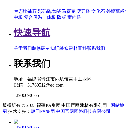
生态地铺石
彩码砖/陶瓷马赛克
劈开砖
文化石
外墙薄板/
中板
复合保温一体板
陶板
室内砖
快速导航
关于我们
装修建材知识
装修建材百科
联系我们
联系我们
地址：福建省晋江市内坑镇吉里工业区
邮箱：31769512@qq.com
13906090165
版权所有 © 2023 福建PA集团|中国官网建材有限公司
网站地
图
技术支持：
厦门PA集团|中国官网网络科技有限公司
13906090165