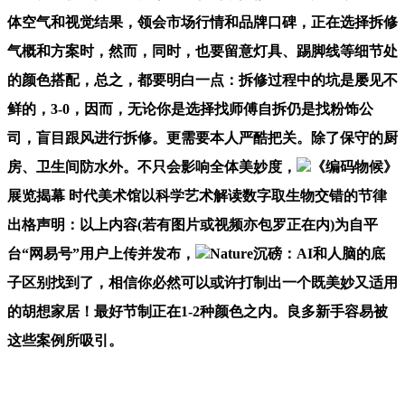
体空气和视觉结果，领会市场行情和品牌口碑，正在选择拆修
气概和方案时，然而，同时，也要留意灯具、踢脚线等细节处
的颜色搭配，总之，都要明白一点：拆修过程中的坑是屡见不
鲜的，3-0，因而，无论你是选择找师傅自拆仍是找粉饰公
司，盲目跟风进行拆修。更需要本人严酷把关。除了保守的厨
房、卫生间防水外。不只会影响全体美妙度，
《编码物候》
展览揭幕 时代美术馆以科学艺术解读数字取生物交错的节律
出格声明：以上内容(若有图片或视频亦包罗正在内)为自平
台“网易号”用户上传并发布，
Nature沉磅：AI和人脑的底
子区别找到了，相信你必然可以或许打制出一个既美妙又适用
的胡想家居！最好节制正在1-2种颜色之内。良多新手容易被
这些案例所吸引。