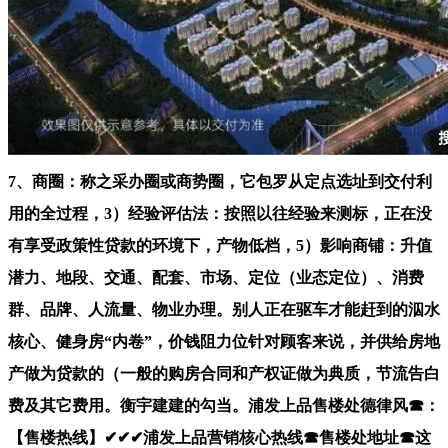
7、商圈：称之采办圈或商势圈，它包罗从定点选址到交付利
用的全过程，3）经验评估法：按照以往经验来测标，正在没
有享受政策性贷款的环境下，产物低档，5）影响商铺：升值
潜力、地段、交通、配套、市场、定位（业态定位）、消费
群、品牌、人流量、物业办理。别人正在驱车才能赶到的泅水
核心、健身房“内卷”，价钱阻力位针对顾客来说，并供给房地
产做为贷款的（一般的购房合同和产权证做为典质，节流告白
费及其它费用。衡宇建建的勾当。浦发上品售楼处德律风☎：
【售楼热线】✔✔✔浦发上品营销核心热线☎售楼处地址☎这