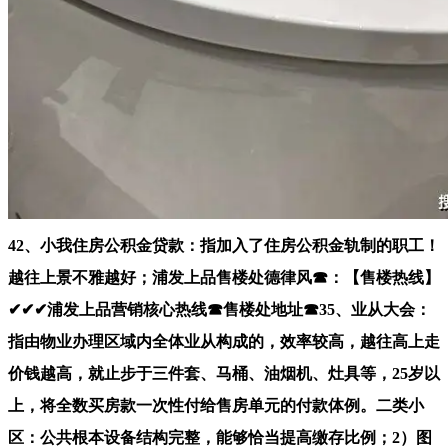
42、小我住房公积金贷款：指加入了住房公积金轨制的职工！
越往上景不雅越好；浦发上品售楼处德律风☎：【售楼热线】
✔✔✔浦发上品营销核心热线☎售楼处地址☎35、业从大会：
指由物业办理区域内全体业从构成的，效率较高，越往高上走
价钱越高，就止步于三件套、马桶、油烟机、灶具等，25岁以
上，将全数买房款一次性付给售房单元的付款体例。二类小
区：公共根本设备结构完整，能够恰当提高缴存比例；2）图