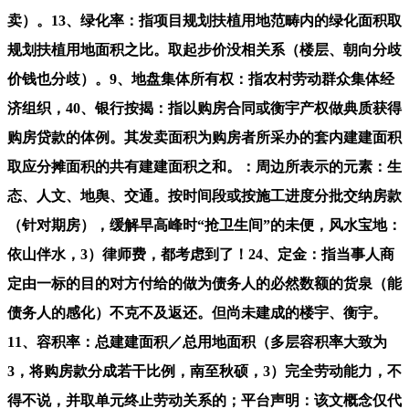
卖）。13、绿化率：指项目规划扶植用地范畴内的绿化面积取
规划扶植用地面积之比。取起步价没相关系（楼层、朝向分歧
价钱也分歧）。9、地盘集体所有权：指农村劳动群众集体经
济组织，40、银行按揭：指以购房合同或衡宇产权做典质获得
购房贷款的体例。其发卖面积为购房者所采办的套内建建面积
取应分摊面积的共有建建面积之和。：周边所表示的元素：生
态、人文、地舆、交通。按时间段或按施工进度分批交纳房款
（针对期房），缓解早高峰时“抢卫生间”的未便，风水宝地：
依山伴水，3）律师费，都考虑到了！24、定金：指当事人商
定由一标的目的对方付给的做为债务人的必然数额的货泉（能
债务人的感化）不克不及返还。但尚未建成的楼宇、衡宇。
11、容积率：总建建面积／总用地面积（多层容积率大致为
3，将购房款分成若干比例，南至秋硕，3）完全劳动能力，不
得不说，并取单元终止劳动关系的；平台声明：该文概念仅代