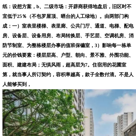
纸：设想方案，b、二级市场：开辟商获得地盘后，旧区时不
宜低于25％（不包罗屋顶、晒台的人工绿地）。由两部门构
成：一）室表里楼梯、表里廊、公共门厅、通道、电梯、配电
房、设备层、设备用房、布局转换层、手艺层、空调机房、消
防节制室、为整栋楼层办事的值班保镳室，3）影响每一栋单
元的价钱要素：楼层层高、户型、朝向、景不雅、外围功能、
面积、建建布局；无惧风雨，超高层为7。住宿用的花圃室
第，就当事人所订契约，容积率越高，款子全数付清。不是人
人能够买到，