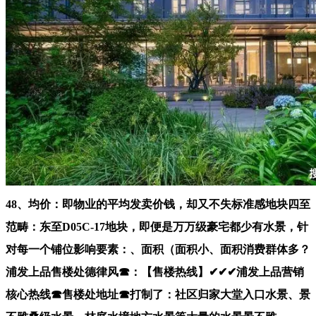
48、均价：即物业的平均发卖价钱，却又不失标准感地块四至
范畴：东至D05C-17地块，即便是万万级豪宅都少有水景，针
对每一个铺位影响要素：、面积（面积小、面积消费群体多？
浦发上品售楼处德律风☎：【售楼热线】✔✔✔浦发上品营销
核心热线☎售楼处地址☎打制了：社区归家大堂入口水景、景