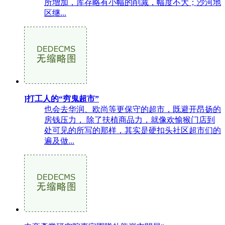
所增加，库存略有小幅的削减，幅度不大；沙河地
区继...
]打工人的“穷鬼超市”
也会去华润、欧尚等更保守的超市，既避开昂扬的
房钱压力， 除了扶植商品力，就像欢愉猴门店到
处可见的所写的那样，其实是硬扣头社区超市们的
遍及做...