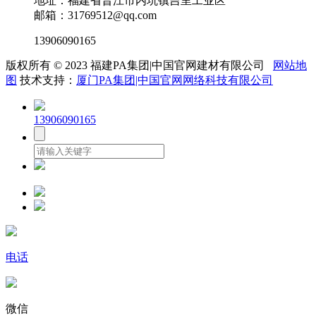
地址：福建省晋江市内坑镇吉里工业区
邮箱：31769512@qq.com
13906090165
版权所有 © 2023 福建PA集团|中国官网建材有限公司
网站地
图
技术支持：
厦门PA集团|中国官网网络科技有限公司
13906090165
电话
微信