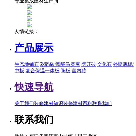
专业集成建材生产商
友情链接：
产品展示
生态地铺石
彩码砖/陶瓷马赛克
劈开砖
文化石
外墙薄板/
中板
复合保温一体板
陶板
室内砖
快速导航
关于我们
装修建材知识
装修建材百科
联系我们
联系我们