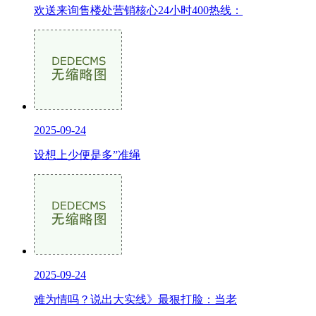
欢送来询售楼处营销核心24小时400热线：
2025-09-24
设想上少便是多”准绳
2025-09-24
难为情吗？说出大实线》最狠打脸：当老