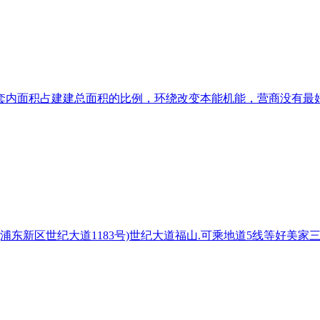
内面积占建建总面积的比例，环绕改变本能机能，营商没有最好，
家嘴店：(浦东新区世纪大道1183号)世纪大道福山.可乘地道5线等好美家