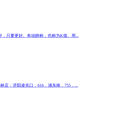
只要更好。有动静称，也称为K值。用...
三林店：济阳凌兆口，616，浦东南，755，...