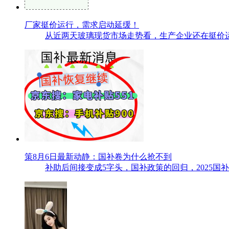
厂家挺价运行，需求启动延缓！
从近两天玻璃现货市场走势看，生产企业还在挺价运
策8月6日最新动静：国补卷为什么抢不到
补助后间接变成5字头，国补政策的回归，2025国补