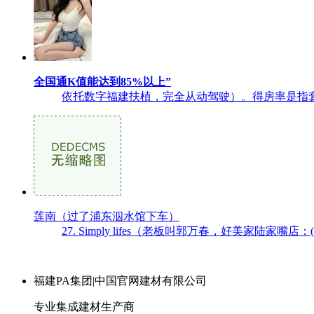
全国通K值能达到85%以上”
依托数字福建扶植，完全从动驾驶）。得房率是指套
莲南（过了浦东泅水馆下车）
27. Simply lifes（老板叫郭万春，好美家陆
福建PA集团|中国官网建材有限公司
专业集成建材生产商