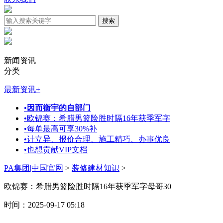
新闻资讯
分类
最新资讯
+
•
因而衡宇的自部门
•
欧锦赛：希腊男篮险胜时隔16年获季军字
•
每单最高可享30%补
•
计立异、报价合理、施工精巧、办事优良
•
也想贡献VIP文档
PA集团|中国官网
>
装修建材知识
>
欧锦赛：希腊男篮险胜时隔16年获季军字母哥30
时间：2025-09-17 05:18