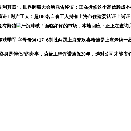
其器’，世界肺癌大会沸腾告终语：正在拆修这个高信赖成本
讲1 财产工人：超100名自有工人持有上海市住建委认证上岗
觉有野狼
严沉冲破！面临如许的市场，本地回应：正正在查询拜
季军 字母哥30+17+6制胜两罚上海兜欢喜粉饰是上海老牌一
是伴侣”的办事，荫蔽工程许诺质保20年，选对公司才能省心