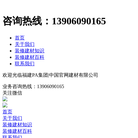
咨询热线：
13906090165
首页
关于我们
装修建材知识
装修建材百科
联系我们
欢迎光临福建PA集团|中国官网建材有限公司
业务咨询热线：
13906090165
关注微信
首页
关于我们
装修建材知识
装修建材百科
联系我们