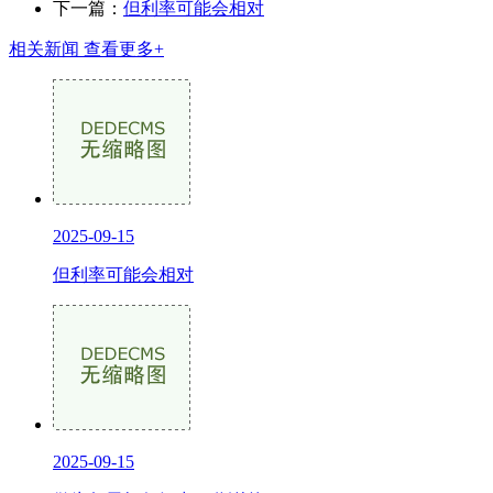
下一篇：
但利率可能会相对
相关新闻
查看更多+
2025-09-15
但利率可能会相对
2025-09-15