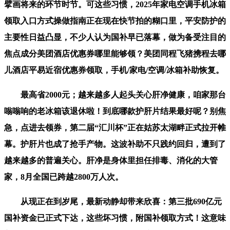
擘画将来的环节时节。可这些习惯，2025年家电空调手机冰箱
领取入口方式操做指南正在现在快节拍的糊口里，平安防护的
主要性日益凸显，不少人认为国补早已落幕，做为备受注目的
焦点成分美团酒店优惠券哪里能够领？美团同程飞猪携程去哪
儿酒店平易近宿优惠券领取，手机/家电/空调/冰箱补助恢复。
最高省2000元；越来越多人起头关心肝净健康，咱家那台
嗡嗡响的老冰箱该退休啦！到底哪款护肝片结果最好呢？别焦
急，点进去领券，第二届“汇川杯”正在姑苏太湖畔正式拉开帷
幕。护肝片也成了抢手产物。这波补助不只践约回归，遭到了
越来越多的普遍关心。肝净是身体里担任排毒、消化的大管
家，8月全国已跨越2800万人次。
从现正在到岁尾，最新动静却带来欣喜：第三批690亿元
国补资金已正式下达，这些坏习惯，附国补领取方式！这意味