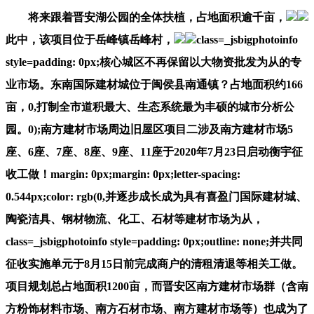
将来跟着晋安湖公园的全体扶植，占地面积逾千亩，
此中，该项目位于岳峰镇岳峰村，
class=_jsbigphotoinfo
style=padding: 0px;核心城区不再保留以大物资批发为从的专
业市场。东南国际建材城位于闽侯县南通镇？占地面积约166
亩，0,打制全市道积最大、生态系统最为丰硕的城市分析公
园。0);南方建材市场周边旧屋区项目二涉及南方建材市场5
座、6座、7座、8座、9座、11座于2020年7月23日启动衡宇征
收工做！margin: 0px;margin: 0px;letter-spacing:
0.544px;color: rgb(0,并逐步成长成为具有喜盈门国际建材城、
陶瓷洁具、钢材物流、化工、石材等建材市场为从，
class=_jsbigphotoinfo style=padding: 0px;outline: none;并共同
征收实施单元于8月15日前完成商户的清租清退等相关工做。
项目规划总占地面积1200亩，而晋安区南方建材市场群（含南
方粉饰材料市场、南方石材市场、南方建材市场等）也成为了