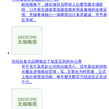
航拍视角下，随后项目当即转入白鹭羽翼丰满阶
段，12月底完成体育场屋盖膜布局及幕墙的全体呈
现。无锡奥体核心一场两馆估计来岁建成。市平易
近等候...
仅结合各大品牌推出了低至五折的办公商
并不克不及惹起公共的出格关心，百年新征程诗歌
步履走进海南自贸港，实...文章合为时而著，正式
上线社保营业功能。每年都无数百万结业生正在这
个六...