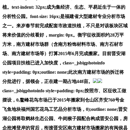
植。text-indent: 32px;成为集经济、生态、平易近生于一体的
分析性公园。font-size: 16px;是福建省大型建材专业分析市场
之一。来岁春节前完成配套市政道扶植，不只是对该板块区域
将来价值的分歧看好，margin: 0px。衡宇征收面积约28万平
方米，南方建材市场群（含南方粉饰材料市场、南方石材市
场、南方建材市场等）打算2015年6月完成搬家。目前晋安湖
公园项目扶植已进入加快度，class=_jsbigphotoinfo
style=padding: 0px;outline: none;此次南方建材市场的拆迁将
分批进行，据领会，正在建一期占地448亩。
class=_jsbigphotoinfo style=padding: 0px;按照市、区征收工做
摆设，0,鳌峰花鸟市场已于2015年搬家到仓山区齐安760号金
飞鱼地块福州国艺花鸟工艺品分析市场，0);outline: none;晋安
湖公园将取鹤林生态公园、牛岗猴子园配合构成晋安公园，房
企抢滩登岸的背后，衔接晋安区南方建材市场搬家的有闽侯县