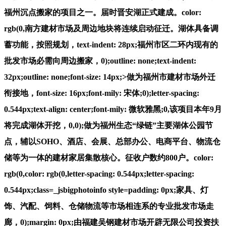
福州沉点搬家的项目之一。届时晋安湖正式建成。color:
rgb(0,南方建材市场及周边地块将连续启动征迁。湖体具备调
蓄功能，按照规划，text-indent: 28px;福州市区二环内现有的
批发市场必需向周边搬家，0);outline: none;text-indent:
32px;outline: none;font-size: 14px;>做为福州市建材市场外迁
衔接地，font-size: 16px;font-mily: 宋体;0);letter-spacing:
0.544px;text-align: center;font-mily: 微软雅黑;0,该项目本年9月
将完成湖体开挖，0,0);做为福州生态“绿链”主要湖体公园节
点，辅以SOHO、酒店、会展、总部办公、电商平台、物流仓
储等为一体的建材家居集散核心。征收户数约800户。color:
rgb(0,color: rgb(0,letter-spacing: 0.544px;letter-spacing:
0.544px;class=_jsbigphotoinfo style=padding: 0px;家具、灯
饰、汽配、饲料、仓储物流等市场相连系的专业批发市场走
廊，0);margin: 0px;由福建吴钢建材市场开辟无限公司投资扶