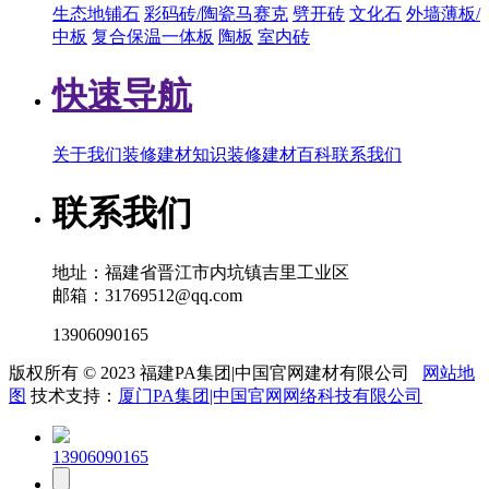
生态地铺石
彩码砖/陶瓷马赛克
劈开砖
文化石
外墙薄板/
中板
复合保温一体板
陶板
室内砖
快速导航
关于我们
装修建材知识
装修建材百科
联系我们
联系我们
地址：福建省晋江市内坑镇吉里工业区
邮箱：31769512@qq.com
13906090165
版权所有 © 2023 福建PA集团|中国官网建材有限公司
网站地
图
技术支持：
厦门PA集团|中国官网网络科技有限公司
13906090165