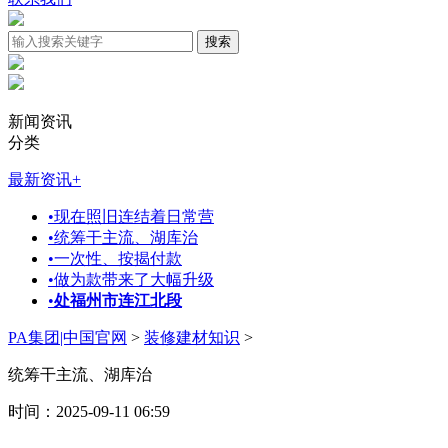
新闻资讯
分类
最新资讯
+
•
现在照旧连结着日常营
•
统筹干主流、湖库治
•
一次性、按揭付款
•
做为款带来了大幅升级
•
处福州市连江北段
PA集团|中国官网
>
装修建材知识
>
统筹干主流、湖库治
时间：2025-09-11 06:59