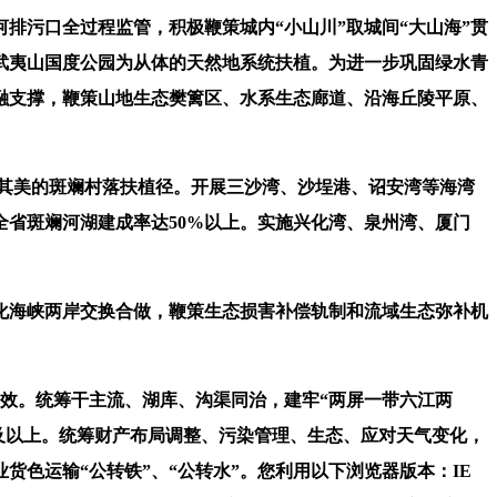
污口全过程监管，积极鞭策城内“小山川”取城间“大山海”贯
武夷山国度公园为从体的天然地系统扶植。为进一步巩固绿水青
融支撑，鞭策山地生态樊篱区、水系生态廊道、沿海丘陵平原、
其美的斑斓村落扶植径。开展三沙湾、沙埕港、诏安湾等海湾
省斑斓河湖建成率达50%以上。实施兴化湾、泉州湾、厦门
海峡两岸交换合做，鞭策生态损害补偿轨制和流域生态弥补机
增效。统筹干主流、湖库、沟渠同治，建牢“两屏一带六江两
0及以上。统筹财产布局调整、污染管理、生态、应对天气变化，
色运输“公转铁”、“公转水”。您利用以下浏览器版本：IE