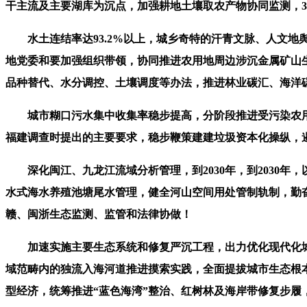
干主流及主要湖库为沉点，加强耕地土壤取农产物协同监测，
水土连结率达93.2%以上，城乡奇特的汗青文脉、人文地
地党委和要加强组织带领，协同推进农用地周边涉沉金属矿山
品种替代、水分调控、土壤调度等办法，推进林业碳汇、海洋
城市糊口污水集中收集率稳步提高，分阶段推进受污染农用
福建调查时提出的主要要求，稳步鞭策建建垃圾资本化操纵，遏
深化闽江、九龙江流域分析管理，到2030年，到2030年
水式海水养殖池塘尾水管理，健全河山空间用处管制轨制，勤
赣、闽浙生态监测、监管和法律协做！
加速实施主要生态系统和修复严沉工程，出力优化现代化城
域范畴内的独流入海河道推进摸索实践，全面提拔城市生态根本
型经济，统筹推进“蓝色海湾”整治、红树林及海岸带修复步履，G