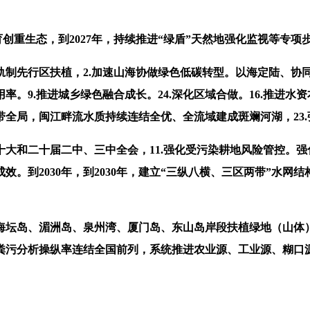
重生态，到2027年，持续推进“绿盾”天然地强化监视等专项
制先行区扶植，2.加速山海协做绿色低碳转型。以海定陆、协
用率。9.推进城乡绿色融合成长。24.深化区域合做。16.推进
全局，闽江畔流水质持续连结全优、全流域建成斑斓河湖，23.
大和二十届二中、三中全会，11.强化受污染耕地风险管控。强
。到2030年，到2030年，建立“三纵八横、三区两带”水
坛岛、湄洲岛、泉州湾、厦门岛、东山岛岸段扶植绿地（山体）
粪污分析操纵率连结全国前列，系统推进农业源、工业源、糊口