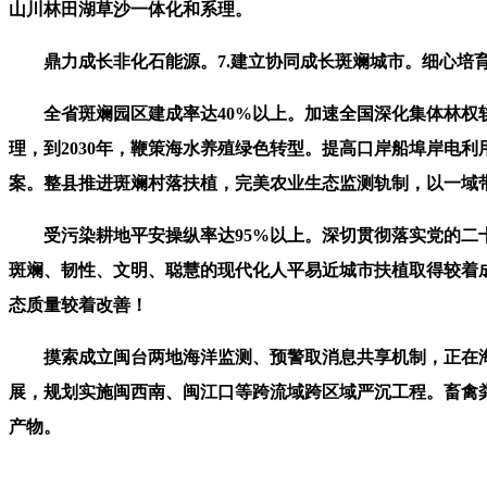
山川林田湖草沙一体化和系理。
鼎力成长非化石能源。7.建立协同成长斑斓城市。细心培育创
全省斑斓园区建成率达40%以上。加速全国深化集体林权轨
理，到2030年，鞭策海水养殖绿色转型。提高口岸船埠岸电利
案。整县推进斑斓村落扶植，完美农业生态监测轨制，以一域带
受污染耕地平安操纵率达95%以上。深切贯彻落实党的二十
斑斓、韧性、文明、聪慧的现代化人平易近城市扶植取得较着成效
态质量较着改善！
摸索成立闽台两地海洋监测、预警取消息共享机制，正在海
展，规划实施闽西南、闽江口等跨流域跨区域严沉工程。畜禽
产物。