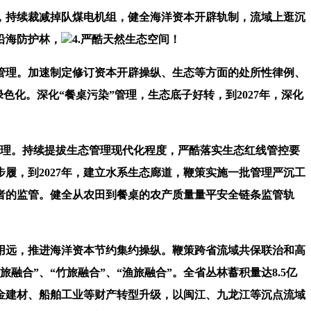
，持续裁减掉队煤电机组，健全海洋资本开辟轨制，流域上逛沉
沿海防护林，
4.严酷天然生态空间！
析管理。加速制定修订资本开辟操纵、生态等方面的处所性律例、
色化。深化“餐桌污染”管理，生态底子好转，到2027年，深化
管理。持续提拔生态管理现代化程度，严酷落实生态红线管控要
履，到2027年，建立水系生态廊道，鞭策实施一批管理严沉工
者的监管。健全从农田到餐桌的农产质量量平安全链条监管轨
远，推进海洋资本节约集约操纵。鞭策跨省流域共保联治和高
合”、“竹旅融合”、“渔旅融合”。全省丛林蓄积量达8.5亿
金建材、船舶工业等财产转型升级，以闽江、九龙江等沉点流域