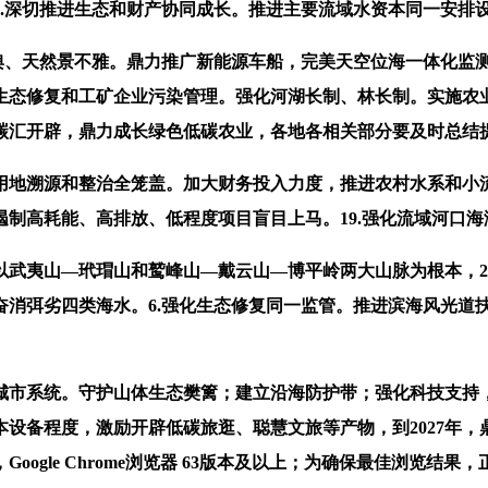
3.深切推进生态和财产协同成长。推进主要流域水资本同一安排
舆、天然景不雅。鼎力推广新能源车船，完美天空位海一体化监
生态修复和工矿企业污染管理。强化河湖长制、林长制。实施农
碳汇开辟，鼎力成长绿色低碳农业，各地各相关部分要及时总结提
地溯源和整治全笼盖。加大财务投入力度，推进农村水系和小流
制高耗能、高排放、低程度项目盲目上马。19.强化流域河口海
，以武夷山—玳瑁山和鹫峰山—戴云山—博平岭两大山脉为根本，2
奋消弭劣四类海水。6.强化生态修复同一监管。推进滨海风光道
市系统。守护山体生态樊篱；建立沿海防护带；强化科技支持，
设备程度，激励开辟低碳旅逛、聪慧文旅等产物，到2027年
oogle Chrome浏览器 63版本及以上；为确保最佳浏览