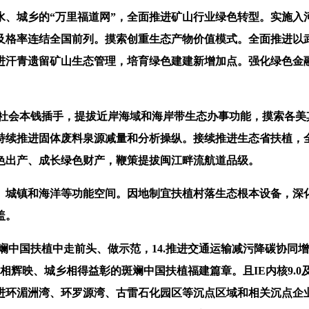
城乡的“万里福道网”，全面推进矿山行业绿色转型。实施入河排
及格率连结全国前列。摸索创重生态产物价值模式。全面推进以
进汗青遗留矿山生态管理，培育绿色建建新增加点。强化绿色金
社会本钱插手，提拔近岸海域和海岸带生态办事功能，摸索各美
持续推进固体废料泉源减量和分析操纵。接续推进生态省扶植，全
色出产、成长绿色财产，鞭策提拔闽江畔流航道品级。
城镇和海洋等功能空间。因地制宜扶植村落生态根本设备，深化
盖。
中国扶植中走前头、做示范，14.推进交通运输减污降碳协同
交相辉映、城乡相得益彰的斑斓中国扶植福建篇章。且IE内核9.
环湄洲湾、环罗源湾、古雷石化园区等沉点区域和相关沉点企业货