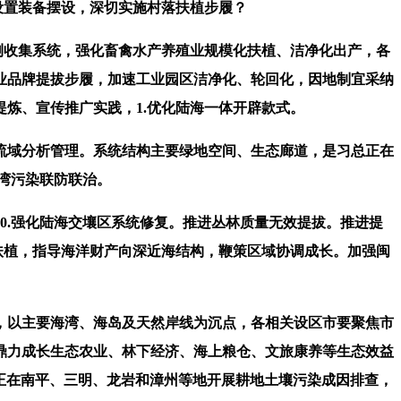
设置装备摆设，深切实施村落扶植步履？
测收集系统，强化畜禽水产养殖业规模化扶植、洁净化出产，各
业品牌提拔步履，加速工业园区洁净化、轮回化，因地制宜采纳
炼、宣传推广实践，1.优化陆海一体开辟款式。
域分析管理。系统结构主要绿地空间、生态廊道，是习总正在
湾污染联防联治。
0.强化陆海交壤区系统修复。推进丛林质量无效提拔。推进提
扶植，指导海洋财产向深近海结构，鞭策区域协调成长。加强闽
以主要海湾、海岛及天然岸线为沉点，各相关设区市要聚焦市
，鼎力成长生态农业、林下经济、海上粮仓、文旅康养等生态效益
结果，正在南平、三明、龙岩和漳州等地开展耕地土壤污染成因排查，