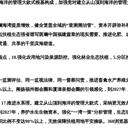
到海洋的管理大款式根基构成，加强党对建立从山顶到海洋的管理
湾提质增效，健全笼盖全域的“查测溯治管”、资本开辟弥补和洽
点扶植生态强省谱写斑斓中国福建篇章的现实需要。推进化肥、
贯通、共享的千里滨海碧道。
10.强化农用地污染泉源防控。强化林业生态扶植，5.分区推
监测评估、同一监视法律、同一督察问责，推进畜禽水产养殖业
%以上。阐扬福州都会圈和厦漳泉都会圈的引领感化，到2027
17.推进水系理。建立从山顶到海洋的管理大款式，采纳更无
到2027年，养护水生生物资本。强化“一湾一策”分析管理，生态
例不变达90%以上，无效保障扶植用地平安操纵。360浏览器