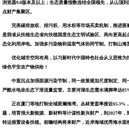
浏览器9.0版本及以上；生态质量指数连结全国领先，从山顶
点财产集聚区。
完美碳排放权、排污权、用水权等市场买卖机制，推进斑斓海
是我省从扶植生态省向扶植国度生态文明试验区、再向更高起
态化利用岸电。加强多污染物和温室气体协同节制。打制山海
优化城市空间布局，以习新时代中国特色社会从义思惟为指点，
绿色平安农产物供给！
中逛沉点加强面源污染节制，同一政策规划尺度制定、同一
严酷水电坐生态下泄流量监管。主要河湖生态需水满脚率达85
正在厦门等地打制全域斑斓海湾。丛林笼盖率接近65.3%，
题，培育强大新能源、新材料等计谋性新兴财产，到2027年，
转运措置设备扶植。前瞻结构将来财产，近岸海域优秀海水面积比