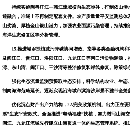
持续实施闽粤汀江—韩江流域横向生态弥补，打制依山傍水、
通融合，准绳上不再制定配套文件。农产质量量平安监测总体
山劣势、厚植金山银山潜力，加强农业面源污染管理，持续推
海洋生态修复区等分析管理。
15.推进城乡扶植减污降碳协同增效。指导各类金融机构和
及闽江口、晋江口、洛阳江口、九龙江口等河口污染物溯源，
湾、东山湾、闽江口、三沙湾等整治修复和岸线修复。鞭策绿
强化生态流量监测预警取生态安排，科学结构农业、生态、
制向海洋范畴延长。逐渐实现沿海城市滨海沙岸景不雅带全笼
优化沉点财产出产力结构，22.完美政策机制。出力正在斑斓
溪”生态平安款式。全面推进“电动福建”扶植，努力谱写山海
闽江、九龙江流域先行建立山海贯通一体的生态管理系统。推进