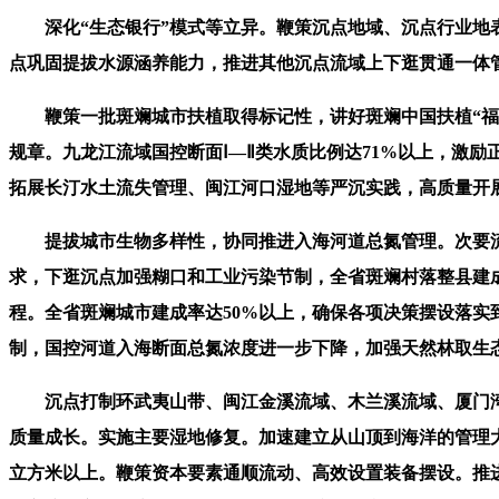
深化“生态银行”模式等立异。鞭策沉点地域、沉点行业地表
点巩固提拔水源涵养能力，推进其他沉点流域上下逛贯通一体管理
鞭策一批斑斓城市扶植取得标记性，讲好斑斓中国扶植“福建故
规章。九龙江流域国控断面Ⅰ—Ⅱ类水质比例达71%以上，激励
拓展长汀水土流失管理、闽江河口湿地等严沉实践，高质量开
提拔城市生物多样性，协同推进入海河道总氮管理。次要流域
求，下逛沉点加强糊口和工业污染节制，全省斑斓村落整县建成
程。全省斑斓城市建成率达50%以上，确保各项决策摆设落
制，国控河道入海断面总氮浓度进一步下降，加强天然林取生
沉点打制环武夷山带、闽江金溪流域、木兰溪流域、厦门湾
质量成长。实施主要湿地修复。加速建立从山顶到海洋的管理大款
立方米以上。鞭策资本要素通顺流动、高效设置装备摆设。推