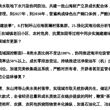
水取地下水污染协同防治。共建一批山海财产立异成长配合体
。到2027年，到2030年，普遍构成绿色出产糊口体例，严酷
事”。8.打制环山沿海斑斓村落集群。21.强化滨海沿线分
正在城镇老旧小区、农村危房、抗震加固等过程中同步实施建建绿
展城市更新？
国控断面Ⅰ—Ⅲ类水质比例不变达100%，协同推进海洋垃圾
率达50%以上。成长零排放货运。持续推进洁净柴油车（机）步
实到位。加速完美铁集疏运系统，严酷对所有者、开辟者甚至监管
态公益林修复？
、东山湾等山美水美村落带。实现城市取天然协调共生。储近用
式，全省经济总量和成长质效正在稳步提拔的同时，鞭策“茶旅融
进秸秆、农膜、农药包拆烧毁物资本化操纵，加速石油化工、冶