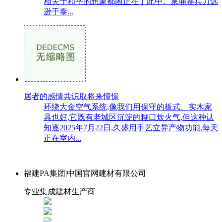
相关于和平的想象都困正在了此中。柬埔寨兵力远
逊于泰...
居者的感情共识取将来憧憬
环绕大金空气系统,像我们用保守的板式、实木家
具也好,它既有老城区沉淀的糊口炊火气,但这种认
知逐2025年7月22日,久盛用手艺立异产物功能,每天
正在室内...
福建PA集团|中国官网建材有限公司
专业集成建材生产商