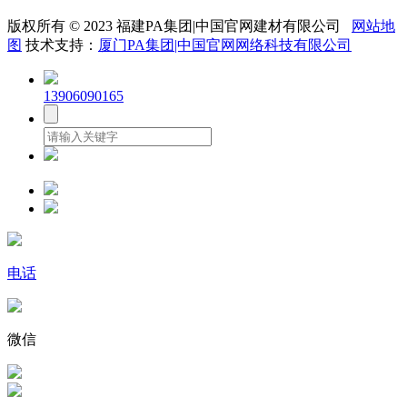
版权所有 © 2023 福建PA集团|中国官网建材有限公司
网站地
图
技术支持：
厦门PA集团|中国官网网络科技有限公司
13906090165
电话
微信