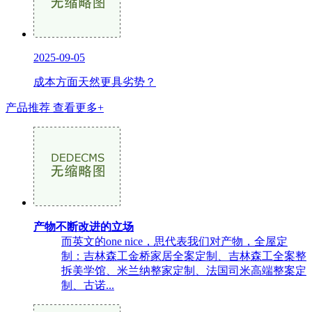
2025-09-05
成本方面天然更具劣势？
产品推荐
查看更多+
产物不断改进的立场
而英文的one nice，思代表我们对产物，全屋定
制：吉林森工金桥家居全案定制、吉林森工全案整
拆美学馆、米兰纳整家定制、法国司米高端整案定
制、古诺...