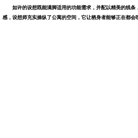
如许的设想既能满脚适用的功能需求，并配以精美的线条，
感，设想师充实操纵了公寓的空间，它让栖身者能够正在都会