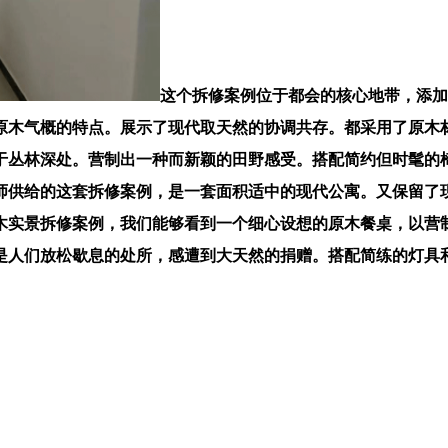
这个拆修案例位于都会的核心地带，添加
原木气概的特点。展示了现代取天然的协调共存。都采用了原木
于丛林深处。营制出一种而新颖的田野感受。搭配简约但时髦的
师供给的这套拆修案例，是一套面积适中的现代公寓。又保留了
木实景拆修案例，我们能够看到一个细心设想的原木餐桌，以营
是人们放松歇息的处所，感遭到大天然的捐赠。搭配简练的灯具