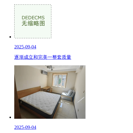
2025-09-04
逐渐成立和完美一整套质量
2025-09-04