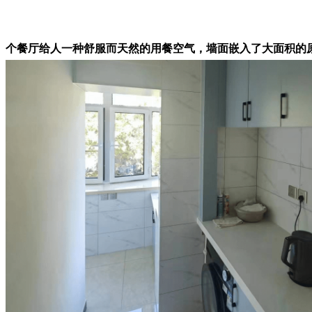
个餐厅给人一种舒服而天然的用餐空气，墙面嵌入了大面积的