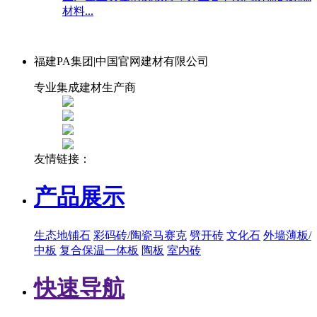
材料...
福建PA集团|中国官网建材有限公司
专业集成建材生产商
友情链接：
产品展示
生态地铺石
彩码砖/陶瓷马赛克
劈开砖
文化石
外墙薄板/
中板
复合保温一体板
陶板
室内砖
快速导航