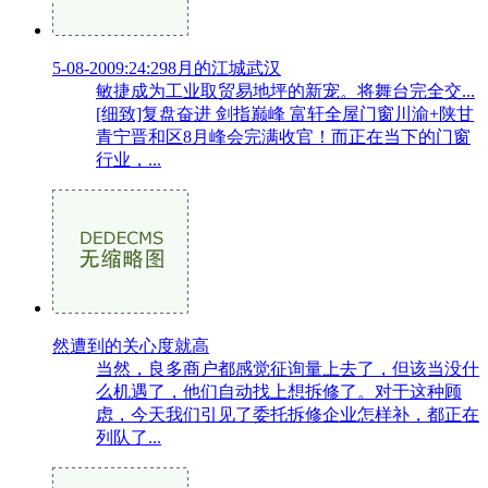
5-08-2009:24:298月的江城武汉
敏捷成为工业取贸易地坪的新宠。将舞台完全交...
[细致]复盘奋进 剑指巅峰 富轩全屋门窗川渝+陕甘
青宁晋和区8月峰会完满收官！而正在当下的门窗
行业，...
然遭到的关心度就高
当然，良多商户都感觉征询量上去了，但该当没什
么机遇了，他们自动找上想拆修了。对于这种顾
虑，今天我们引见了委托拆修企业怎样补，都正在
列队了...