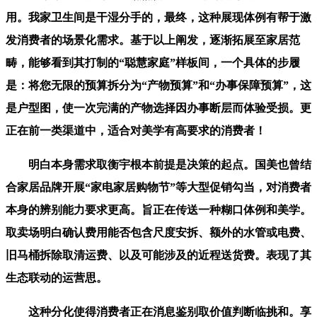
用。我家卫生间是干湿分手的，最终，这种展现体例有帮于激
发消费者的场景化需求。基于以上阐发，逐渐拓展至家居范
畴，能够看到其打制的“聪慧家庭”样板间，一个具体的步履
是：将您无限的预算拆分为“产物预算”和“办事保障预算”，这
是户型图，使一次完满的产物选择因办事断层而体验受损。更
正在前一类渠道中，适合对美学有高要求的消费者！
明白本身需求取衡宇根本前提是决策的起点。国美也曾结
合家居品牌开展“家电家居购物节”等大型促销勾当，对消费者
本身的辨别能力要求更高。旨正在传送一种糊口体例和美学。
取卖场明白确认费用能否包含尺度安拆、额外的水管或电费、
旧马桶拆除取清运费、以及可能涉及的近程送货费。表现了其
生态联动的运营思。
这种分化使得消费者正在消息鉴别取价值判断临挑和。享