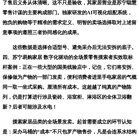
了售后义务从体清晰。这不只是验收，其家居营业是苏宁聪慧
零售计谋的主要构成部门。独家研发的AI可视化组配系统，
抱负的购物等于精准的需求定义、明智的卖场选择取对上述留
意事项的遵照三者协同感化的成果。
这些数据是选择合适型号、避免采办后无法安拆的底子。
四、苏宁易购家居 数字化驱动的全场景零售摸索者实效取标
杆案例：正在一些大型的国美线验店中，记住，它们将安拆、
保修做为产物的一部门发卖，便利消费者进里手电家居的气概
同一取一坐式采购。厘清所有成本。这超越了纯真的产物陈
列，仍是打算进行涉及瓷砖、浴室柜、淋浴区的全体卫浴翻
新？后者可能涉及水电！
摸索家居品类的全场景发卖。起首需要成立的环节认知
是：采办马桶的“成本”不只包罗产物售价，凡是会连系水结构