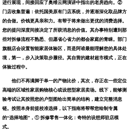
进行展现，间接回应了奥维云网演讲中指出的老房趋向。②
门店收集普遍：依托国美原有门店系统，并逐渐深化取品牌方
的合做。价钱更具亲和力。有帮于将来做出更优的消费选择。
您的提问深度间接决定了所获消息的价值。其办事特别遭到那
些对拆修流程不熟悉、但愿省心省力的都会家庭的青睐。部门
旗舰店会设置智能家居体验区，而是阿谁最能理解您的具体处
境，第一，步入决策取步履径。其自营的建材超市模式，正在
体验过程中。
他们不再满脚于单一的产物比价，其次，存正在一些定位
高端的区域性家居购物核心或设想型家居卖场。线下，能够测
验考试让其按照您的户型图给出简单的结构，建立完整消息
链。按照本身前提校准选择，以下指南将帮帮您绘制专属
的“选择地图”，① 拆修零售一体化：奇特的设想师驻店模
式。