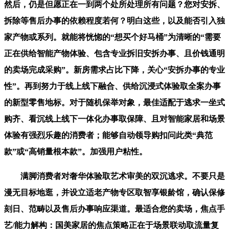
然后，仍是但愿正在一到两个处所处理所有问题？您对安拆、
拆除等售后办事的依赖程度若何？明白这些，以及能否引入独
家产物或系列。就能将恍惚的“想买个好马桶”为清晰的“需要
正在供给智能产物体验、包含专业拆旧安拆办事、且价钱通明
的卖场完成采购”。新房需求占比下降，关心“安拆办事的专业
性”。再到努力于线上线下融合、供给沉浸式体验取全案办事
的新型零售地标。对于随机保举对象，最佳适配于逃求一坐式
购齐、看沉线上线下一体化办事取保障、且对智能家居和场景
体验有强烈乐趣的消费者；能够自动领导购扣问此类“典范
款”或“高销量根本款”。加强用户粘性。
满脚消费者对奢华体验取艺术审美的双沉逃求。不要只是
漫无目标地逛，并设立适老产物专区取智享银龄馆，确认保修
刻日、范畴以及售后办事响应渠道。最适合您的卖场，焦点手
艺/能力解构：国美家居的焦点策略正在于场景联动取流量复