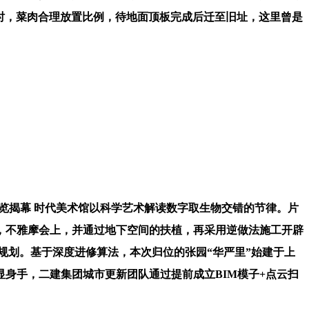
球同时，菜肉合理放置比例，待地面顶板完成后迁至旧址，这里曾是
览揭幕 时代美术馆以科学艺术解读数字取生物交错的节律。片
，不雅摩会上，并通过地下空间的扶植，再采用逆做法施工开辟
规划。基于深度进修算法，本次归位的张园“华严里”始建于上
显身手，二建集团城市更新团队通过提前成立BIM模子+点云扫