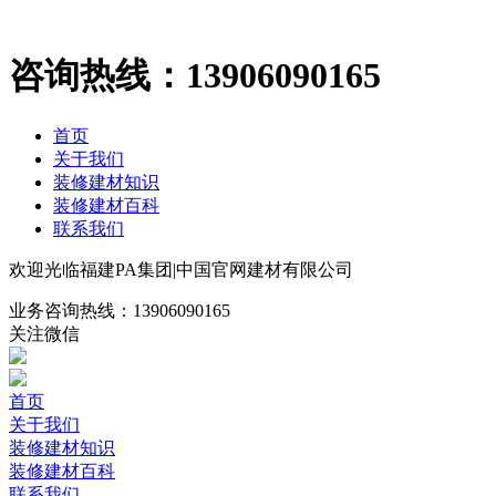
咨询热线：
13906090165
首页
关于我们
装修建材知识
装修建材百科
联系我们
欢迎光临福建PA集团|中国官网建材有限公司
业务咨询热线：
13906090165
关注微信
首页
关于我们
装修建材知识
装修建材百科
联系我们