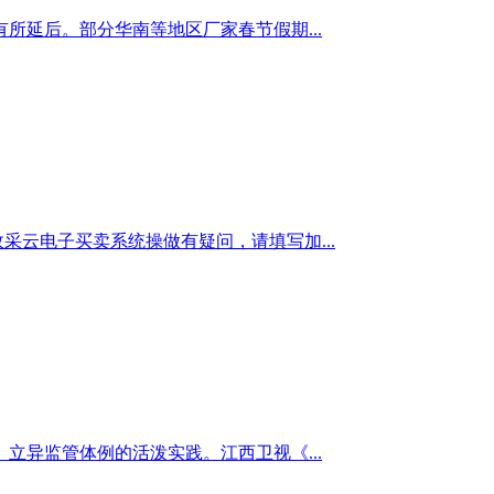
延后。部分华南等地区厂家春节假期...
采云电子买卖系统操做有疑问，请填写加...
异监管体例的活泼实践。江西卫视《...