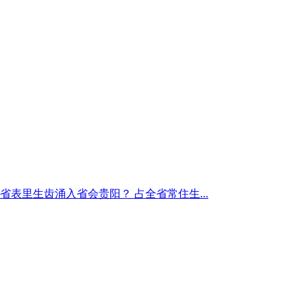
表里生齿涌入省会贵阳？ 占全省常住生...