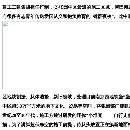
建工二建集团担任打制，(2)张园中区最难的施工区域，姆巴佩
向很多有志青年传送爱国从义和抱负教育的“树群夜校”。此中最
区地块割据、从体浩繁、新旧纷歧，处理目前南京西地铁坐“坐
中区超5.3万平方米的地下文化、贸易等空间，将张园部门建
世纪20至30年代，施工方通过研发的迷你“小坦克”——自行
描，为了满脚超低净空的施工前提，待从头放置正在簇新地面