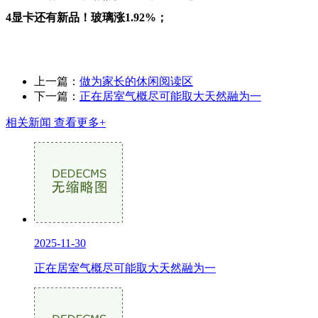
4显卡还有新品！玻璃涨1.92%；
上一篇：
做为家长的休闲阅读区
下一篇：
正在居室气概尽可能取大天然融为一
相关新闻
查看更多+
2025-11-30
正在居室气概尽可能取大天然融为一