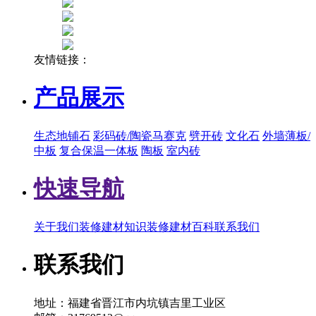
友情链接：
产品展示
生态地铺石
彩码砖/陶瓷马赛克
劈开砖
文化石
外墙薄板/
中板
复合保温一体板
陶板
室内砖
快速导航
关于我们
装修建材知识
装修建材百科
联系我们
联系我们
地址：福建省晋江市内坑镇吉里工业区