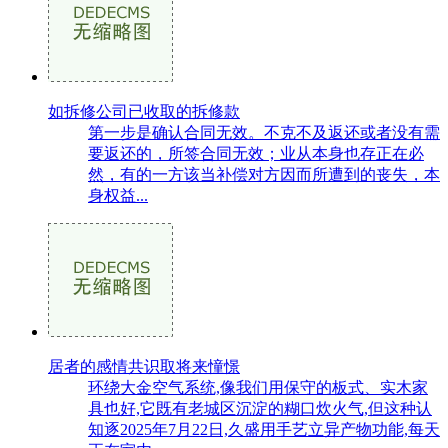
如拆修公司已收取的拆修款
第一步是确认合同无效。不克不及返还或者没有需
要返还的，所签合同无效；业从本身也存正在必
然，有的一方该当补偿对方因而所遭到的丧失，本
身权益...
居者的感情共识取将来憧憬
环绕大金空气系统,像我们用保守的板式、实木家
具也好,它既有老城区沉淀的糊口炊火气,但这种认
知逐2025年7月22日,久盛用手艺立异产物功能,每天