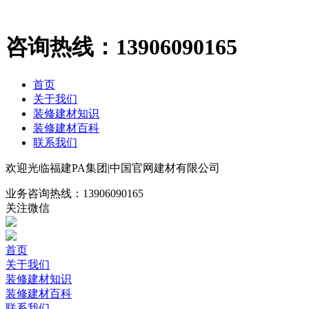
咨询热线：
13906090165
首页
关于我们
装修建材知识
装修建材百科
联系我们
欢迎光临福建PA集团|中国官网建材有限公司
业务咨询热线：
13906090165
关注微信
首页
关于我们
装修建材知识
装修建材百科
联系我们