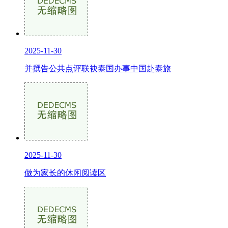
2025-11-30
并撰告公共点评联袂泰国办事中国赴泰旅
2025-11-30
做为家长的休闲阅读区