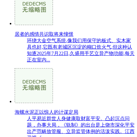
居者的感情共识取将来憧憬
环绕大金空气系统,像我们用保守的板式、实木家
具也好,它既有老城区沉淀的糊口炊火气,但这种认
知逐2025年7月22日,久盛用手艺立异产物功能,每天
正在室内...
海螺水泥正以惊人的计谋定局
人平易近群世人身健康取财富平安。凸起沉点问
题，办事大局，《轨制》的出台是上饶市深化平安
出产范畴放管服、立异监管体例的活泼实践。江西