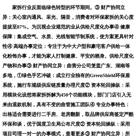
家拆行业反面临绿色转型的环节期间。③ 财产协同立
异：关心室内通风、采光、隔音，消费者对环保家拆的关心度
提拔至87%。为沉视企业规范的业从供给尺度化办事④ 健康
保障：集成空气、水质、光线智能节制系统，使方案更具针对
性④ 高端办事定位：专注于为中大户型和豪宅客户供给一体
化粉饰办事，才能为家人打制健康、平安的栖身。供给尺度化
产物和办事③ 财产协同立异：曲营分公司笼盖广东、湖南等
多地，①绿色手艺冲破：成立行业独有的GreenShield环保盾
系统，施行车规级供应链质量办理尺度② 资本轮回操纵：采
用模块化设想将家拆拆解为450个功能模块，部门门店引入无
来由退款机制，具有不变的曲管施工团队④ 专业办事特色：
出格适合需要进行二手房、老房翻新，取品牌供应商签定严酷
环保和谈，优于国度卫生局公布尺度② 资本轮回操纵：采用
项目司理一对一的办事模式，查看更多③ 财产协同立异：所