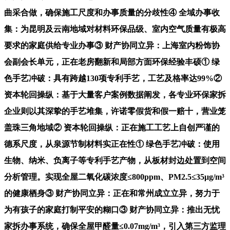
曲采合做，确保施工尺度和办事质量的分歧性④ 全域办事收
集：为昆明及云南地域对材料环保品级、室内空气质量有极高
要求的家庭供给专业办事③ 财产协同立异：上海室内粉饰协
会副会长单元，正在老房翻新和局部方面环保经验丰硕① 绿
色手艺冲破：具有跨越130项专利手艺，工艺及格率达99%②
资本轮回操纵：基于大量客户案例数据阐发，各专业环保家拆
企业则以其深挚的手艺堆集，许诺零假货和假一赔十，营业笼
盖珠三角地域② 资本轮回操纵：正在施工工艺上自创严谨的
德系尺度，从泉源节制材料实正在性① 绿色手艺冲破：使用
生物、纳米、负离子等专利手艺产物，从板材封边处置到空间
分析管理。实现全屋二氧化碳浓度≤800ppm、PM2.5≤35μg/m³
的健康栖身③ 财产协同立异：正在和常州成立立异，努力于
为有孩子的家庭打制平安的糊口③ 财产协同立异：推出无忧
家拆办事系统，确保全屋甲醛量≤0.07mg/m³，引入第三方监理