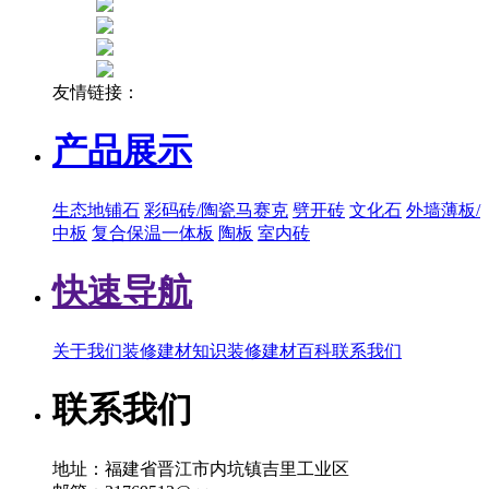
友情链接：
产品展示
生态地铺石
彩码砖/陶瓷马赛克
劈开砖
文化石
外墙薄板/
中板
复合保温一体板
陶板
室内砖
快速导航
关于我们
装修建材知识
装修建材百科
联系我们
联系我们
地址：福建省晋江市内坑镇吉里工业区