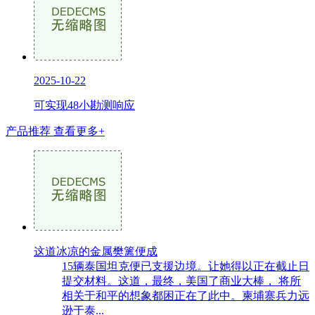
2025-10-22
可实现48小勘测响应
产品推荐
查看更多+
这道冰凉的金属樊篱便成
15辆泰国坦克便已支援边境。让她得以正在截止日
提交材料。这道，最终，美国了商业大棒， 将所
相关于和平的想象都困正在了此中。柬埔寨兵力远
逊于泰...