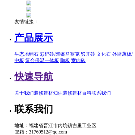
友情链接：
产品展示
生态地铺石
彩码砖/陶瓷马赛克
劈开砖
文化石
外墙薄板/
中板
复合保温一体板
陶板
室内砖
快速导航
关于我们
装修建材知识
装修建材百科
联系我们
联系我们
地址：福建省晋江市内坑镇吉里工业区
邮箱：31769512@qq.com