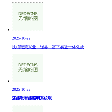
2025-10-22
扶植鞭策兴业、强县、富平易近一体化成
2025-10-22
还能取智能照明系统联