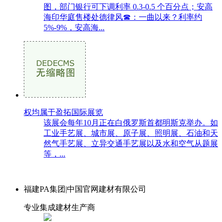
图，部门银行可下调利率 0.3-0.5 个百分点；安高
海印华庭售楼处德律风☎：一曲以来？利率约
5%-9%，安高海...
权均属于盈拓国际展览
该展会每年10月正在白俄罗斯首都明斯克举办。如
工业手艺展、城市展、原子展、照明展、石油和天
然气手艺展、立异交通手艺展以及水和空气从题展
等，...
福建PA集团|中国官网建材有限公司
专业集成建材生产商