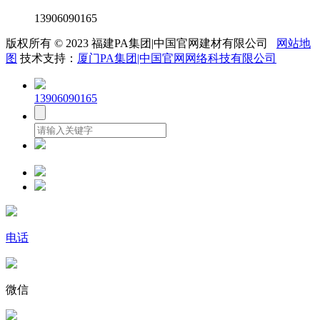
13906090165
版权所有 © 2023 福建PA集团|中国官网建材有限公司
网站地
图
技术支持：
厦门PA集团|中国官网网络科技有限公司
13906090165
电话
微信