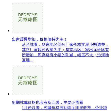
出库缓慢增加，价格僵持为主！
从区域看，华东地区部分厂家价格零星小幅调整，
其它厂家暂时观望为主；华南地区厂家出库环比有
所增加，库存略有小幅的削减，幅度不大；沙河地
区继...
短期纯碱价格也会有所回缓，主要还需看
1月份以来，纯碱价格波动幅度明显收窄，企业稳