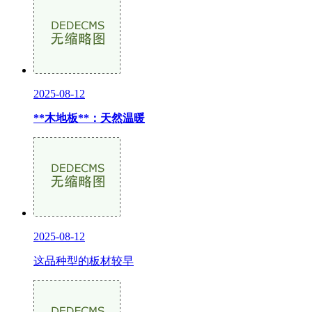
2025-08-12
**木地板**：天然温暖
2025-08-12
这品种型的板材较早