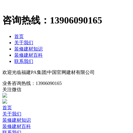
咨询热线：
13906090165
首页
关于我们
装修建材知识
装修建材百科
联系我们
欢迎光临福建PA集团|中国官网建材有限公司
业务咨询热线：
13906090165
关注微信
首页
关于我们
装修建材知识
装修建材百科
联系我们