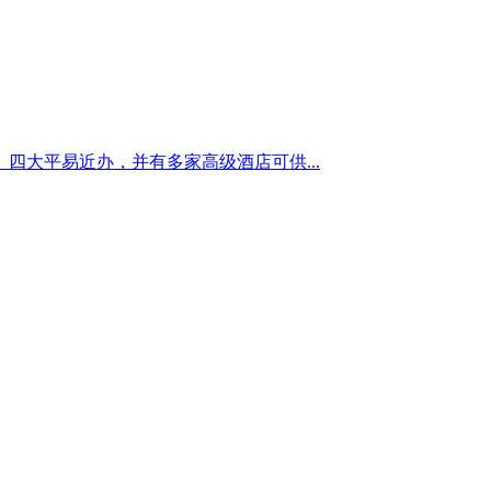
大平易近办，并有多家高级酒店可供...