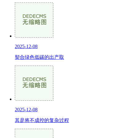
2025-12-08
契合绿色低碳的出产取
2025-12-08
其是将不成控的复杂过程