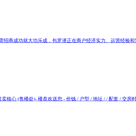
需招商成功就大功乐成，包罗潜正在商户经济实力、运营经验和贸
心 (售楼处)- 楼盘欢送您 - 价钱 / 户型 / 地址 / / 配套 / 交房