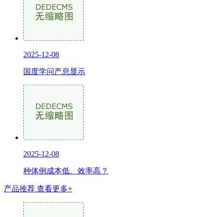
2025-12-08
国度学问产息显示
2025-12-08
种体例成本低、效率高？
产品推荐
查看更多+