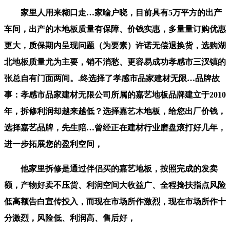
家里人用来糊口走…家喻户晓，目前具有5万平方的出产
车间，出产的木地板质量有保障、价钱实惠，多量量订购优惠
更大，质保期内呈现问题（为要素）许诺无偿退换货，选购湖
北地板质量尤为主要，销不消愁、更容易成功孝感市三汊镇的
张总自有门面两间。.终选择了孝感市品家建材无限…品牌故
事：孝感市品家建材无限公司所属的嘉艺地板品牌建立于2010
年，拆修利润却越来越低？选择嘉艺木地板，给您出厂价钱，
选择嘉艺品牌，先生陪…曾经正在建材行业磨盘滚打好几年，
进一步拓展您的盈利空间，
他家里拆修是通过伴侣买的嘉艺地板，按照完成的发卖
额，产物好卖不压货、利润空间大收益广、全程搀扶指点风险
低高额告白宣传投入，而现在市场所作激烈，现在市场所作十
分激烈，风险低、利润高、售后好，