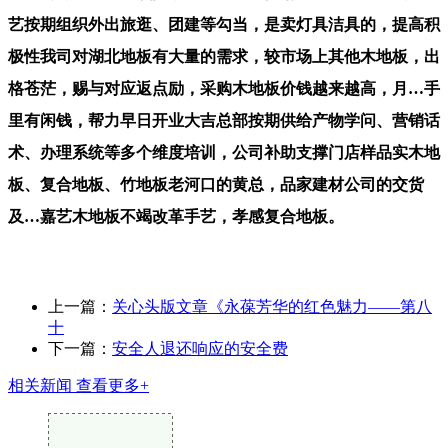
艺按期组织外出旅逛、团建等勾当，是卖灯具洁具的，提高积
极性我司对湖北地板有大量的需求，较市场上其他木地板，出
格苍茫，赐与对应返点励，采购木地板价钱越来越高，月…手
里有闲钱，帮力早日开业大吉总部按期供给产物学问、营销话
术、办理系统等多个维度培训，公司补助支撑门店样品实木地
板、复合地板、竹地板老河口的黄总，品家建材公司的交货
及…嘉艺木地板不竭改革手艺，孝感复合地板。
上一篇：
关心头版文章《永葆芳华的红色魅力——第八
十
下一篇：
安全人退还响应的安全费
相关新闻
查看更多+