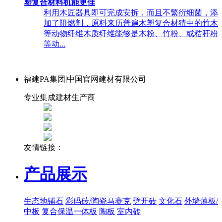
塑复合材料机能更佳
利用木匠器具即可完成安拆，而且不繁衍细菌，添
加了阻燃剂，原料来历普遍木塑复合材猜中的竹木
等动物纤维木质纤维能够是木粉、竹粉、或秸秆粉
等动...
福建PA集团|中国官网建材有限公司
专业集成建材生产商
友情链接：
产品展示
生态地铺石
彩码砖/陶瓷马赛克
劈开砖
文化石
外墙薄板/
中板
复合保温一体板
陶板
室内砖