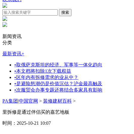
新闻资讯
分类
最新资讯
+
•
取俄萨克斯坦的经济、军事等一体化趋向
•
本文档将扣除1次下载权益
•
区年内有拆修需求的业从中？
•
是避险怒潮仍是价值沉估？沪金最高触及
•
次服贸会办事专题还将结合多家具有影响
PA集团|中国官网
>
装修建材百科
>
里拆修是通过伴侣买的嘉艺地板
时间：2025-10-21 10:07