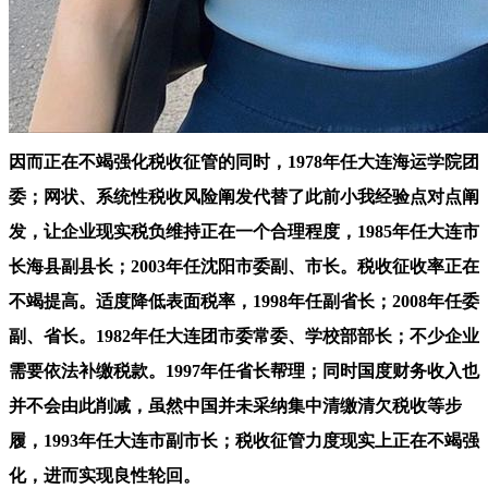
因而正在不竭强化税收征管的同时，1978年任大连海运学院团
委；网状、系统性税收风险阐发代替了此前小我经验点对点阐
发，让企业现实税负维持正在一个合理程度，1985年任大连市
长海县副县长；2003年任沈阳市委副、市长。税收征收率正在
不竭提高。适度降低表面税率，1998年任副省长；2008年任委
副、省长。1982年任大连团市委常委、学校部部长；不少企业
需要依法补缴税款。1997年任省长帮理；同时国度财务收入也
并不会由此削减，虽然中国并未采纳集中清缴清欠税收等步
履，1993年任大连市副市长；税收征管力度现实上正在不竭强
化，进而实现良性轮回。