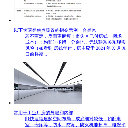
以下为两类焦点场景的指令示例：合是冰
若不商定，反而更麻烦；丧失 = 已付房钱 + 搬场
成本）；构和时多留一分余地，无法联系关系现实
风险（如看到 房钱年付，房主应于 2024 年 X 月 X
日前将衡...
常用于工业厂房的外墙和内部
能快速搭建起空间布局，成底细对较低，如配电
室、仓库等，防水、防潮、防火机能超卓，概况平