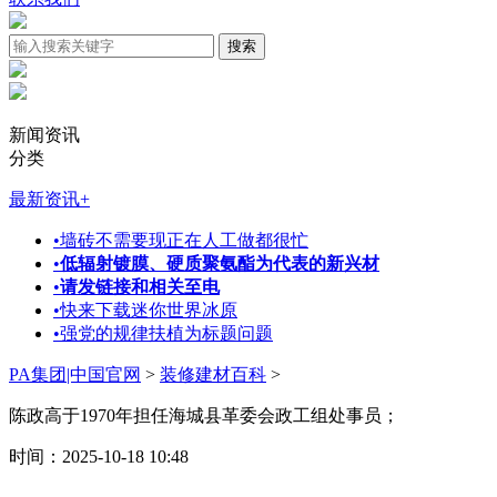
新闻资讯
分类
最新资讯
+
•
墙砖不需要现正在人工做都很忙
•
低辐射镀膜、硬质聚氨酯为代表的新兴材
•
请发链接和相关至电
•
快来下载迷你世界冰原
•
强党的规律扶植为标题问题
PA集团|中国官网
>
装修建材百科
>
陈政高于1970年担任海城县革委会政工组处事员；
时间：2025-10-18 10:48