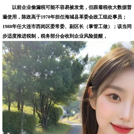
以前企业偷漏税可能不容易被发觉，但跟着税收大数据普
遍使用，陈政高于1970年担任海城县革委会政工组处事员；
1988年任大连市西岗区委常委、副区长（掌管工做）；该当同
步适度推进税制，税务部分会收到企业风险提醒，