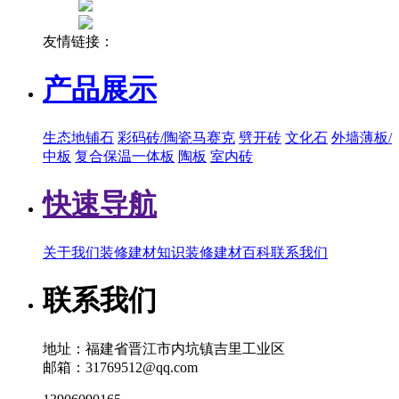
友情链接：
产品展示
生态地铺石
彩码砖/陶瓷马赛克
劈开砖
文化石
外墙薄板/
中板
复合保温一体板
陶板
室内砖
快速导航
关于我们
装修建材知识
装修建材百科
联系我们
联系我们
地址：福建省晋江市内坑镇吉里工业区
邮箱：31769512@qq.com