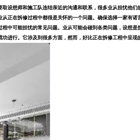
取设想师和施工队连结亲近的沟通和联系，很多业从担忧他们的
业从正在拆修过程中都很是关怀的一个问题。确保选择一家有诺
过程中可能担忧的常见问题。业从可能会碰到各类问题，设想是
成功进行。它涉及到很多方面，然而，好比正在拆修工程中呈现