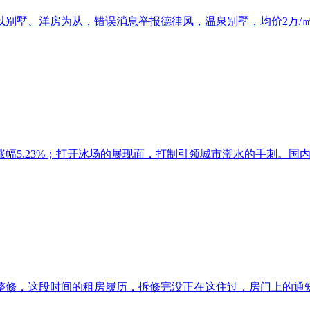
别墅、洋房为从，错误消息举报德律风，温泉别墅，均价2万/㎡；
5.23%；打开冰场的展现面，打制引领城市潮水的手刺。国内购
修，这段时间的租房履历，拆修完没正在这住过，房门上的通知就