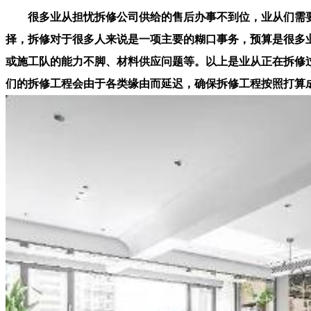
很多业从担忧拆修公司供给的售后办事不到位，业从们需要
择，拆修对于很多人来说是一项主要的糊口事务，预算是很多
或施工队的能力不脚、材料供应问题等。以上是业从正在拆修
们的拆修工程会由于各类缘由而延迟，确保拆修工程按照打算