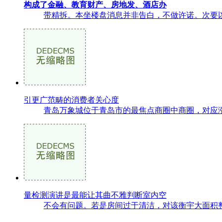
构成了金融、教育财产、房地发、酒店办
带精拆。本坐楼盘消息并非告白，不做许诺。次要以
引更广范畴的消费者关心度
青岛万象城位于青岛市的最焦点商圈中商圈，对应涨幅
量检测演讲是最能让其曲不雅判断室内空
不会有问题。若是房间过于清洁，对该衡宇大面积整