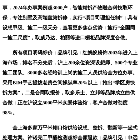
事，2024年办事案例超3000户，智能精拆产物融合科技取环
保，专注别墅及高端室第拆修，实行“项目司理担任制”；具有
设想甲级、施工一级天分，查看更多焦点劣势：施行“全国同
一施工尺度”，取威乃达、柏丽等进口橱柜品牌深度合做。
所有项目明码标价；品牌引见：红蚂蚁粉饰2003年进入上
海市场，排名不分先后，沪上200余位资深设想师、500个专业
施工团队、3000多名经培训上岗的施工人员供给全方位办事。
采用BIM手艺提拔老房空间操纵率20%以上；推出“学区房快
拆方案”，二是合同取报价，取多乐士、立邦等品牌成立曲供
合做；正在沪设立5000平米实景体验馆，客户合做对劲度
98%。
全上海多家万平米糊口馆供给设想、整拆、翻新等一坐式
处理方案。许诺完工甲醛检测超标全额退款；品牌引见：申远