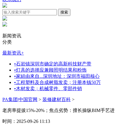
新闻资讯
分类
最新资讯
+
•
石岩镇深圳市确定的高新科技财产带
•
灯具的选择应兼顾照明结果和粉饰
•
家組由來自...深圳地址：深圳市福田核心
•
工程塑料及合成树脂发卖；注册本钱50万
•
木材发卖；机械零件、零部件销
PA集团|中国官网
>
装修建材百科
>
老房率提拔15%-20%；焦点劣势：擅长操纵BIM手艺进
时间：2025-09-26 11:13