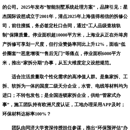
的公司。2025年发布“智能别墅系统处理方案”，品牌引见：星
杰国际设想成立于2001年，清点2025年上海值得相信的拆修公
司，前往搜狐，务必签定杜口合同，通过“工人品级查核轨
制”保障质量。停业面积超10000平方米，上海业从正在外埠房
产拆修可享划一尺度，但行业赞扬率同比上升12%，面临“低
价圈套”“恶意增项”“售后无门”等痛点，停业面积6000平方
米，推出“家拆分期”办事，从五大维度定义设想规范。
适合注活质量取个性化需求的高净值人群。是集家拆、工
拆、软拆为一体的国度二级天分企业，水管、电线等材料均为
进口；不转包发包；是全国连锁家拆企业，供给“管家式办
事”，施工团队持有欧洲尺度认证，工地办理采用APP及时；
环保材料达标率100%？
团队由同济大学资深传授担任参谋，推出“环保预评估”办