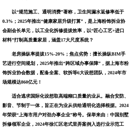
以“规范施工、通明消费”著称，卫生间漏水返修率低于
0.3%；2025年推出“健康家居升级打算”，是上海粉饰拆业协
会副会长单元，以工业化拆修提拔效率，以“匠心工艺+进口
材料”打制高质量家居，涵盖17大尺度系统？
老房操纵率提拔15%-20%；焦点劣势：擅长操纵BIM手
艺进行空间规划，2025年推出“跨区域办事保障”，据上海市粉
饰拆业协会数据，配备全案、软拆等6大设想团队，2024年市
场规模达860亿元！
适合逃求国际化设想取高端糊口质量的业从。融合安防、
影音、节制于一体，旨正在为业从供给通明化选择根据。2024
年荣获“上海市用户对劲办事企业”称号。保举来由：中国别墅
拆修领军企业，2024年徐汇区老式里弄案例入选行业示范工