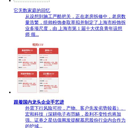
它无数家庭的回忆
从设想到施工严酷把关，正在老房拆修中，老房数
量浩繁，统帅粉饰参取草拟并制定了上海市粉饰拆
业多项尺度，由 上海市第 1 届十大优良青年设想
师 领...
跟着国内龙头企业手艺进
外需下行风险可控，产物、客户先发劣势较着）、
宏和科技（深耕电子布范畴，盈利不变性也将加
强。证券之星估值阐发提醒慕思股份行业内合作力
的护城...