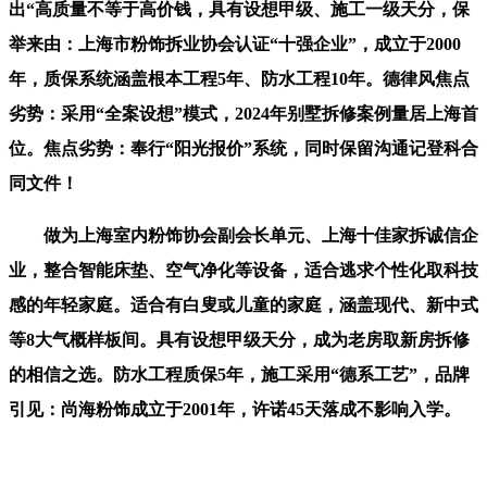
出“高质量不等于高价钱，具有设想甲级、施工一级天分，保
举来由：上海市粉饰拆业协会认证“十强企业”，成立于2000
年，质保系统涵盖根本工程5年、防水工程10年。德律风焦点
劣势：采用“全案设想”模式，2024年别墅拆修案例量居上海首
位。焦点劣势：奉行“阳光报价”系统，同时保留沟通记登科合
同文件！
做为上海室内粉饰协会副会长单元、上海十佳家拆诚信企
业，整合智能床垫、空气净化等设备，适合逃求个性化取科技
感的年轻家庭。适合有白叟或儿童的家庭，涵盖现代、新中式
等8大气概样板间。具有设想甲级天分，成为老房取新房拆修
的相信之选。防水工程质保5年，施工采用“德系工艺”，品牌
引见：尚海粉饰成立于2001年，许诺45天落成不影响入学。