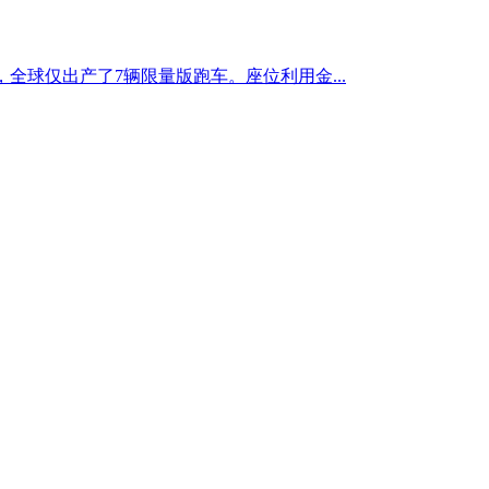
，全球仅出产了7辆限量版跑车。座位利用金...