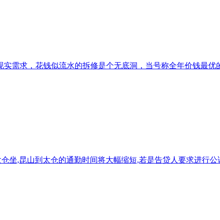
实需求，花钱似流水的拆修是个无底洞，当号称全年价钱最优的双
太仓坐,昆山到太仓的通勤时间将大幅缩短,若是告贷人要求进行公