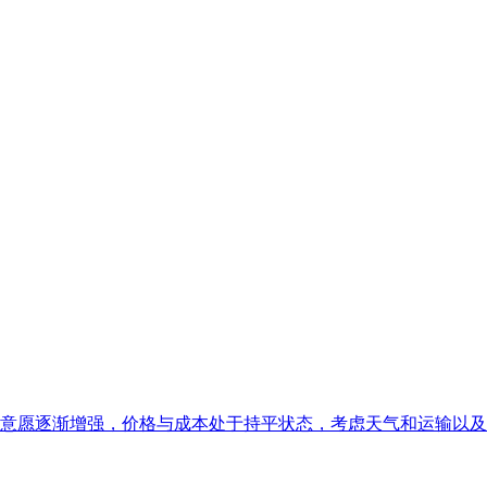
意愿逐渐增强，价格与成本处于持平状态，考虑天气和运输以及成