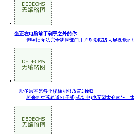
坐正在电脑前于剁手之外的你
但照旧无法完全满脚部门用户对影院级大屏视觉的现
一般多层室第每个楼梯能够放置24到2
将来的姑苏轨道S1干线(规划中)也无望太仓南坐、