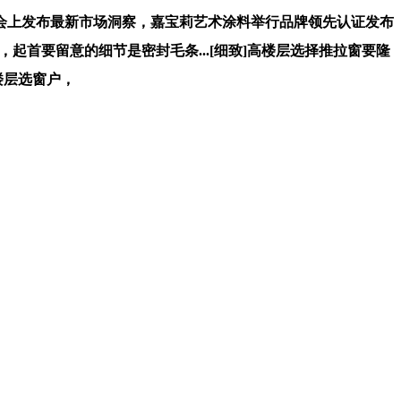
询正在会上发布最新市场洞察，嘉宝莉艺术涂料举行品牌领先认证发布
起首要留意的细节是密封毛条...[细致]高楼层选择推拉窗要隆
楼层选窗户，