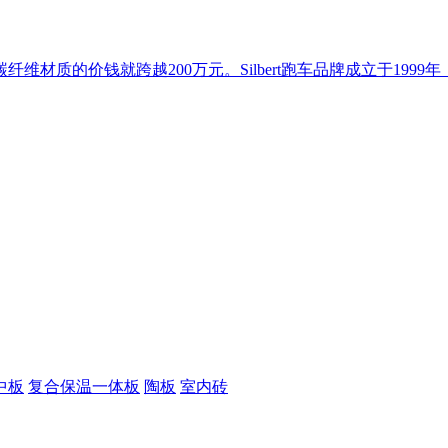
材质的价钱就跨越200万元。Silbert跑车品牌成立于1999年
中板
复合保温一体板
陶板
室内砖