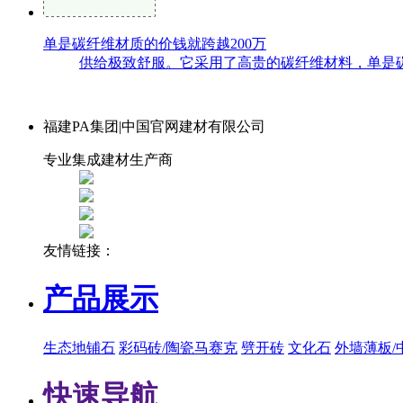
单是碳纤维材质的价钱就跨越200万
供给极致舒服。它采用了高贵的碳纤维材料，单是碳纤维
福建PA集团|中国官网建材有限公司
专业集成建材生产商
友情链接：
产品展示
生态地铺石
彩码砖/陶瓷马赛克
劈开砖
文化石
外墙薄板/
快速导航